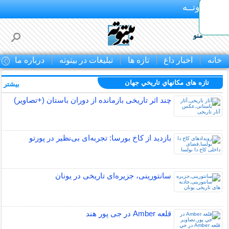
بـیتوتــه
منو
خانه
اخبار داغ
تازه ها
تبلیغات در بیتوته
درباره ما
ت
تازه های مكانهاي تاريخي جهان
بیشتر »
چند اثر تاریخی بازمانده از دوران باستان (+تصاویر)
بازدید از کاخ بورسا: تجربه‌ای بی‌نظیر در پورتو
سانتورینی، جزیره‌ای تاریخی در یونان
قلعه Amber در جی پور هند