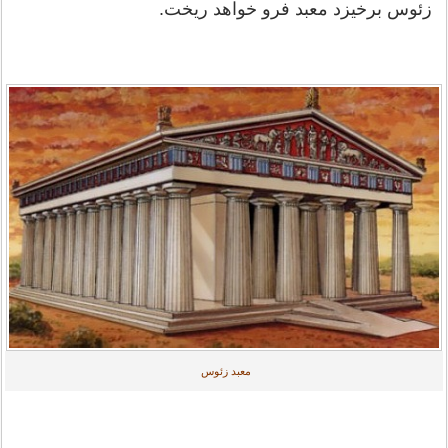
زئوس برخیزد معبد فرو خواهد ریخت.
معبد زئوس