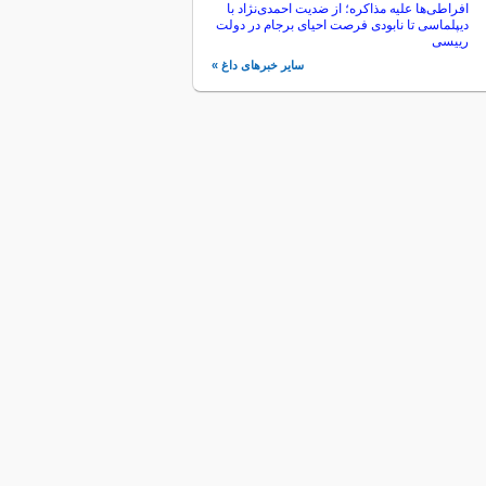
افراطی‌ها علیه مذاکره؛ از ضدیت احمدی‌نژاد با
دیپلماسی تا نابودی فرصت احیای برجام در دولت
رییسی
سایر خبرهای داغ »