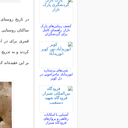
در تاریخ روستای
کشف زیبایی‌های پارک
نارار: راهنمای کامل
برای گردشگران
قمری برای در ام
کردند و به تدریج 
بر این عقیده‌اند 
شب‌های پرستاره
ابوزیدآباد: ماجراجویی در
دل کویر
آشنایی با امکانات
رفاهی و پروازهای
فرودگاه شیراز