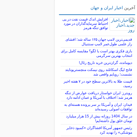
آخرین
اخبار ایران و جهان
افزایش اندک قیمت نفت در پی
احتیاط سرمایه‌گذاران در مورد
توافق تنگه هرمز
قدیمی‌ترین لامپ جهان ۱۲۵ ساله شد؛ افشای
راز علمی طول‌عمر لامپ سنتنیال
بازی فکری بهتر است یا لگو؟ مقایسه کامل برای
انتخاب بهترین سرگرمی
دیومانده، گران‌ترین خرید تاریخ رئال!
فاتح لیگ اسکاتلند روی نیمکت منچستریونایتد
نشست؛ رویایم واقعی شد
قیمت طلا به بالاترین سطح خود در ۷ هفته اخیر
رسید،
رویترز: ایران خواستار دریافت عوارض از تنگه
هرمز شد؛ اختلاف با آمریکا و عمان ادامه دارد
فیدان: ایران و آمریکا بر سر پرونده هسته‌ای به
توافقات اصولی رسیده‌اند
در سال 1404 روزانه بیش از 15 هزار میلیارد
تومان خلق پول داشته‌ایم!
رئیس جمهور آمریکا افشاگران «کمبود ذخایر
موشکی» را تهدید کرد