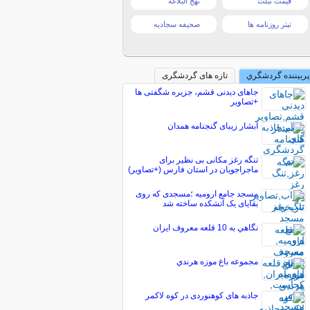
قیمت تبلت
نهج البلاغه
تیتر روزنامه ها
صحیفه سجادیه
پربیننده گردشگري
تازه های گردشگری
جاهای دیدنی قشم، جزیره شگفتی ها
+تصاویر
آبشار زیبای گنجنامه همدان
تنگه رغز مکانی بی نظیر برای
ماجراجویان در استان فارس (+تصاویر)
مسجد جامع ارومیه ؛مسجدی که روی
بقایای یک آتشکده ساخته شد
نگاهي به 10 قلعه معروف ايران
مجموعه باغ ‌موزه هرندي
جاذبه های کوهنوردی در کوه لاکمر