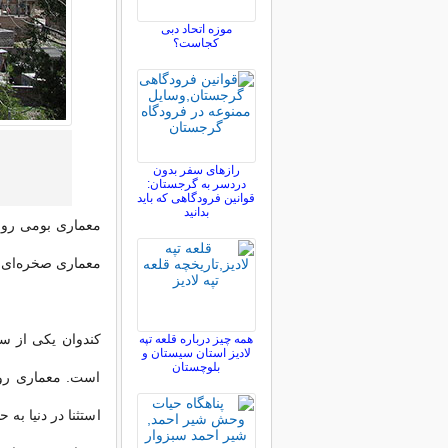
موزه اتحاد دبی
کجاست؟
رازهای سفر بدون
دردسر به گرجستان:
قوانین فرودگاهی که باید
بدانید
معماری بومی روس
معماری صخره‌ای 
کندوان یکی از س
همه چیز درباره قلعه تپه
لادیز استان سیستان و
بلوچستان
است. معماری روس
استثنا در دنیا به 