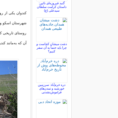
گنبد فیروزه‌ای نائین:
داستان کرامت سلطان
سیدعلی (ع)
کندوان یکی از ر
شهرستان اسکو وا
روستای تاریخی کن
آن که به‌مانند کن
دشت میشان کجاست و
چرا باید حتماً به آن سفر
کنیم؟
دره خرم‌آباد: سرزمین
خورشید و تمدن‌های
فراموش‌نشدنی