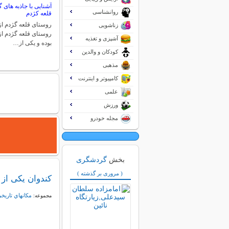
آشنایی با جاذبه ها
روانشناسی
قلعه کژدم
روستای قلعه گژدم از 
زناشویی
روستای قلعه گژدم از
آشپزی و تغذیه
بوده و یکی از…
کودکان و والدین
مذهبی
کامپیوتر و اینترنت
علمی
ورزش
مجله خودرو
بخش
گردشگری
( مروری بر گذشته )
کندوان یکی از
مكانهاي تاريخي
مجموعه: