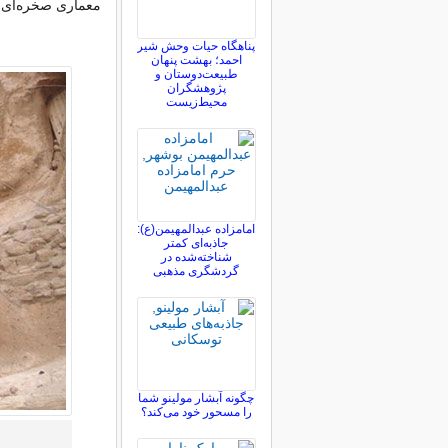
معماری صخره‌ای 
پناهگاه حیات وحش شیر
احمد؛ بهشت پنهان
طبیعت‌دوستان و
پژوهشگران
محیط‌زیست
امامزاده عبدالمهیمن(ع):
جاذبه‌ای کمتر
شناخته‌شده در
گردشگری مذهبی
چگونه آبشار مولینو شما
را مسحور خود می‌کند؟