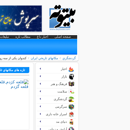
صفحه اصلی
اخبار داغ
مطالب تازه
تبلیغات 
گردشگري
مكانهاي تاريخي ايران
کندوان یکی از سه ر
اخبار
تازه های مكانهاي تا
بازار
فرهنگ و هنر
سلامت
گردشگری
سرگرمی
اسرار خانه داری
دنیای مد
آرایش و زیبایی