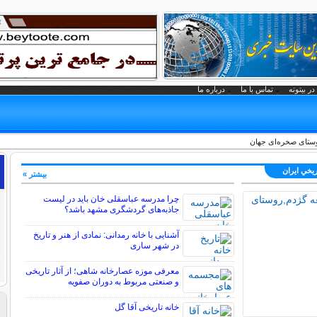
در بیتوته
تماس با ما
درباره ما
وستای صخره‌ای جهان
ريخي ايران
بیشتر »
چرا مدرسه عباسقلی خان باید در لیست
جاذبه‌های گردشگری مشهد باشد؟
آشنایی با خانه رمدانی: نمادی از هنر و تاریخ
در شهر ساری
معرفی موزه عصارخانه شاهی؛ از آثار تاریخی
و صنعتی مربوط به دوران صفویه
خانه تاریخی آقا گل