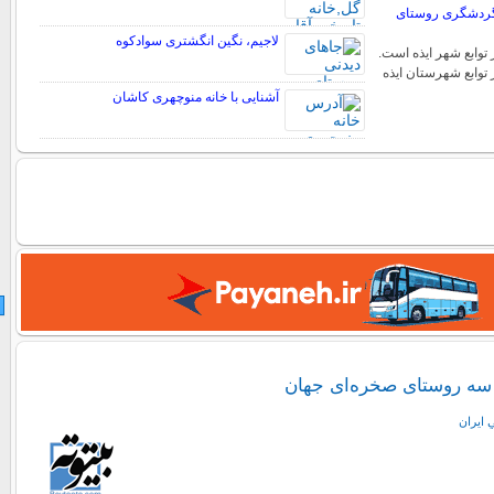
ی گردشگری روستای
لاجیم، نگین انگشتری سوادکوه
توابع شهر ایذه است.
 توابع شهرستان ایذه
آشنایی با خانه منوچهری کاشان
 سه روستای صخره‌ای جهان
 ايران