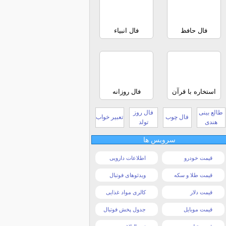
فال حافظ
فال انبیاء
استخاره با قرآن
فال روزانه
طالع بینی
فال روز
فال چوب
تعبیر خواب
هندی
تولد
سرویس ها
قیمت خودرو
اطلاعات دارویی
قیمت طلا و سکه
ویدئوهای فوتبال
قیمت دلار
کالری مواد غذایی
قیمت موبایل
جدول پخش فوتبال