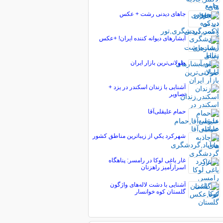
جاهای دیدنی رشت + عکس
آبشارهای دیوانه کننده ایران! +عکس
طولانی‌ترین بازار ایران
آشنایی با زندان اسکندر در یزد +
تصاویر
حمام علیقلی‌آقا
شهركرد يكي از زيباترين مناطق كشور
غار یاغی لوکا در رامسر: پناهگاه
اسرارآمیز راهزنان
آشنایی با دشت لاله‌های واژگون
گلستان‌ کوه خوانسار