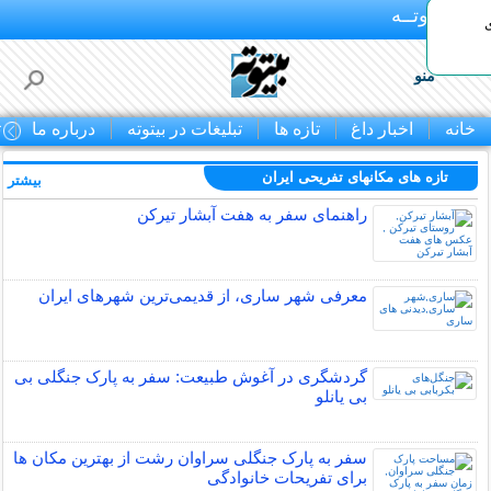
بـیتوتــه
منو
خانه
اخبار داغ
تازه ها
تبلیغات در بیتوته
درباره ما
ت
تازه های مکانهای تفریحی ايران
بیشتر »
راهنمای سفر به هفت آبشار تیرکن
معرفی شهر ساری، از قدیمی‌ترین شهرهای ایران
گردشگری در آغوش طبیعت: سفر به پارک جنگلی بی
بی یانلو
سفر به پارک جنگلی سراوان رشت از بهترین مکان ها
برای تفریحات خانوادگی