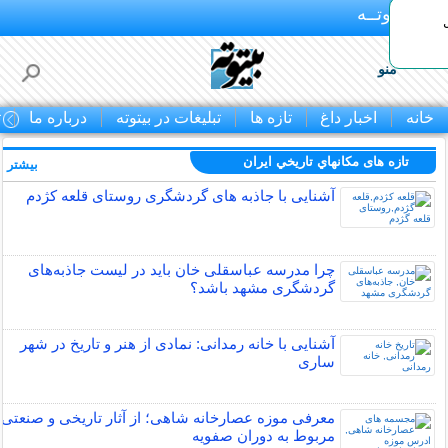
بـیتوتــه
منو
خانه
اخبار داغ
تازه ها
تبلیغات در بیتوته
درباره ما
ت
تازه های مكانهاي تاريخي ايران
بیشتر »
آشنایی با جاذبه های گردشگری روستای قلعه کژدم
چرا مدرسه عباسقلی خان باید در لیست جاذبه‌های
گردشگری مشهد باشد؟
آشنایی با خانه رمدانی: نمادی از هنر و تاریخ در شهر
ساری
معرفی موزه عصارخانه شاهی؛ از آثار تاریخی و صنعتی
مربوط به دوران صفویه