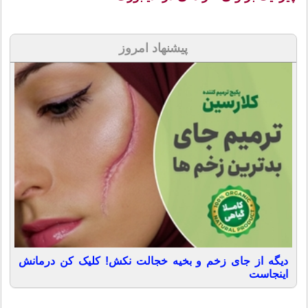
پیشنهاد امروز
دیگه از جای زخم و بخیه خجالت نکش! کلیک کن درمانش
اینجاست