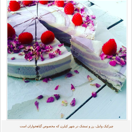
چیزکیک وانیل، رز و تمشک در شهر کیلرن که مخصوص گیاهخواران است