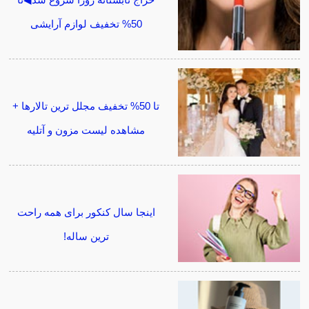
حراج تابستانه روژا شروع شد◀تا
50% تخفیف لوازم آرایشی
تا 50% تخفیف مجلل ترین تالارها +
مشاهده لیست مزون و آتلیه
اینجا سال کنکور برای همه راحت
ترین ساله!