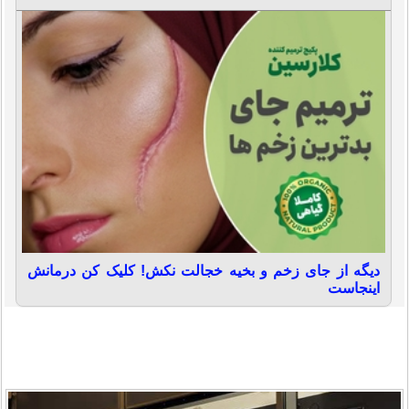
دیگه از جای زخم و بخیه خجالت نکش! کلیک کن درمانش
اینجاست