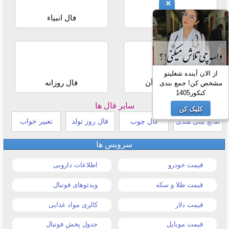
×
فال حافظ
فال انبیاء
از الان آینده شغلیتو
استخاره با قرآن
فال روزانه
مشخص کن! جمع بندی
کنکور1405
سایر فال ها
کلیک کن
طالع بینی هندی
فال چوب
فال روز تولد
تعبیر خواب
سرویس ها
قیمت خودرو
اطلاعات دارویی
قیمت طلا و سکه
ویدئوهای فوتبال
قیمت دلار
کالری مواد غذایی
قیمت موبایل
جدول پخش فوتبال