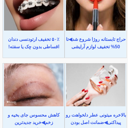
حراج تابستانه روژا شروع شد◀تا
۵۰٪ تخفیف ارتودنسی دندان
50% تخفیف لوازم آرایشی
اقساطی بدون چک یا سفته!
بالاخره میتونی عطر دلخواهت رو
کاهش محسوس جای بخیه و
پیداکنی◀ضمانت اصل بودن
زخم◀خرید جدیدترین