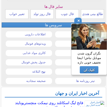
سایر فال ها
طالع بینی هندی
فال چوب
فال روز تولد
تعبیر خواب
×
سرویس ها
قیمت خودرو
اطلاعات دارویی
قیمت طلا و سکه
ویدئوهای فوتبال
قیمت دلار
کالری مواد غذایی
نگران گرون شدن
موبایل نباش! اینجا
قیمت موبایل
جدول پخش فوتبال
تخفیف خوبی داره
کلیک کن
قیمت تبلت
نهج البلاغه
تیتر روزنامه ها
صحیفه سجادیه
آخرین اخبار ایران و جهان
فاتح لیگ اسکاتلند روی نیمکت منچستریونایتد