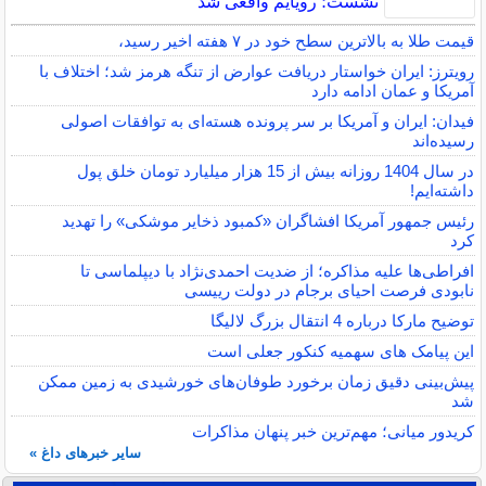
نشست؛ رویایم واقعی شد
قیمت طلا به بالاترین سطح خود در ۷ هفته اخیر رسید،
رویترز: ایران خواستار دریافت عوارض از تنگه هرمز شد؛ اختلاف با
آمریکا و عمان ادامه دارد
فیدان: ایران و آمریکا بر سر پرونده هسته‌ای به توافقات اصولی
رسیده‌اند
در سال 1404 روزانه بیش از 15 هزار میلیارد تومان خلق پول
داشته‌ایم!
رئیس جمهور آمریکا افشاگران «کمبود ذخایر موشکی» را تهدید
کرد
افراطی‌ها علیه مذاکره؛ از ضدیت احمدی‌نژاد با دیپلماسی تا
نابودی فرصت احیای برجام در دولت رییسی
توضیح مارکا درباره 4 انتقال بزرگ لالیگا
این پیامک های سهمیه کنکور جعلی است
پیش‌بینی دقیق زمان برخورد طوفان‌های خورشیدی به زمین ممکن
شد
کریدور میانی؛ مهم‌ترین خبر پنهان مذاکرات
سایر خبرهای داغ »