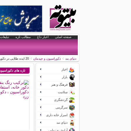
صفحه اصلی
اخبار داغ
مطالب تازه
تبلیغات 
دنیای مد
دکوراسیون و چیدمان
20 ایده طلایی در دكوراسیون
اخبار
تازه های دکوراسیو
بازار
فرهنگ و هنر
سلامت
گردشگری
سرگرمی
اسرار خانه داری
دنیای مد
آرایش و زیبایی