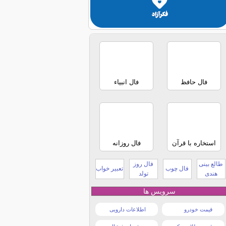
فال حافظ
فال انبیاء
استخاره با قرآن
فال روزانه
طالع بینی
فال روز
فال چوب
تعبیر خواب
هندی
تولد
سرویس ها
قیمت خودرو
اطلاعات دارویی