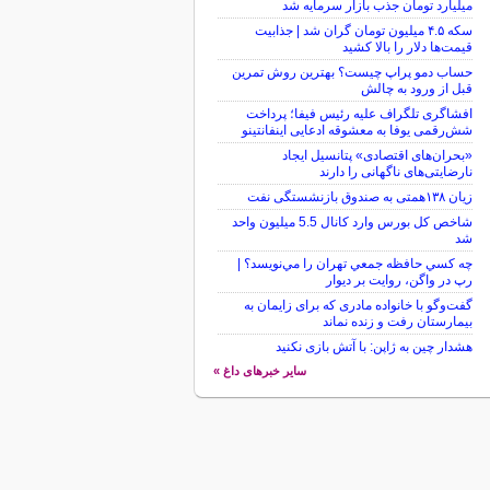
میلیارد تومان جذب بازار سرمایه شد
سکه ۴.۵ میلیون تومان گران شد | جذابیت
قیمت‌ها دلار را بالا کشید
حساب دمو پراپ چیست؟ بهترین روش تمرین
قبل از ورود به چالش
افشاگری تلگراف علیه رئیس فیفا؛ پرداخت
شش‌رقمی یوفا به معشوقه ادعایی اینفانتینو
«بحران‌های اقتصادی» پتانسیل ایجاد
نارضایتی‌های ناگهانی را دارند
زیان ۱۳۸همتی به صندوق بازنشستگی نفت
شاخص کل بورس وارد کانال 5.5 میلیون واحد
شد
چه كسي حافظه جمعي تهران را مي‌نويسد؟ |
رپ در واگن، روايت بر ديوار
گفت‌وگو با خانواده مادری که برای زایمان به
بیمارستان رفت و زنده نماند
هشدار چین به ژاپن: با آتش بازی نکنید
سایر خبرهای داغ »