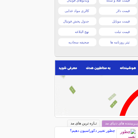
قیمت طلا و سکه
ویدئوهای فوتبال
قیمت دلار
کالری مواد غذایی
قیمت موبایل
جدول پخش فوتبال
قیمت تبلت
نهج البلاغه
تیتر روزنامه ها
صحیفه سجادیه
پـربیننده های دنیای مد
تـازه ترین های مد
چطور تغییر دکوراسیون دهیم؟