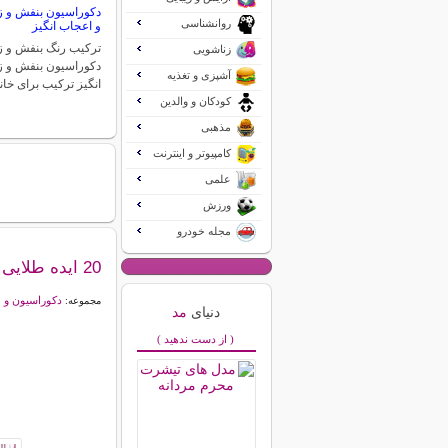
دکوراسیون بنفش و زر
روانشناسی
و اعجاب انگیز
ترکیب رنگ بنفش و زر
زناشویی
دکوراسیون بنفش و ز
آشپزی و تغذیه
انگیز ترکیب برای خان
کودکان و والدین
مذهبی
کامپیوتر و اینترنت
علمی
ورزش
مجله خودرو
20 ایده طلایی در دكوراسیون
دکوراسیون و 
مجموعه:
دنیای
مد
( از دست ندهید )