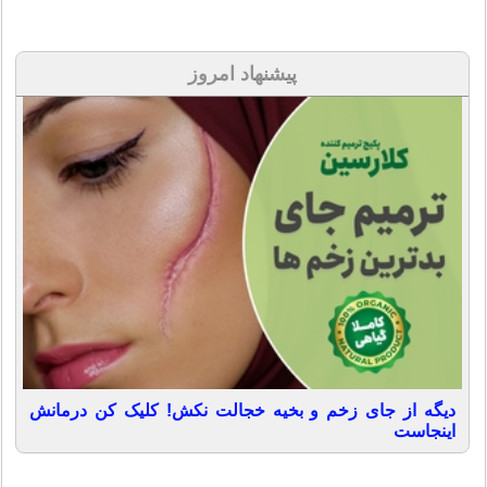
پیشنهاد امروز
دیگه از جای زخم و بخیه خجالت نکش! کلیک کن درمانش
اینجاست