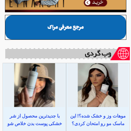
موهات وز و خشک شده؟! این
با جدیدترین محصول از شر
ماسک مو رو امتحان کردی؟
خشکی پوست بدن خلاص شو