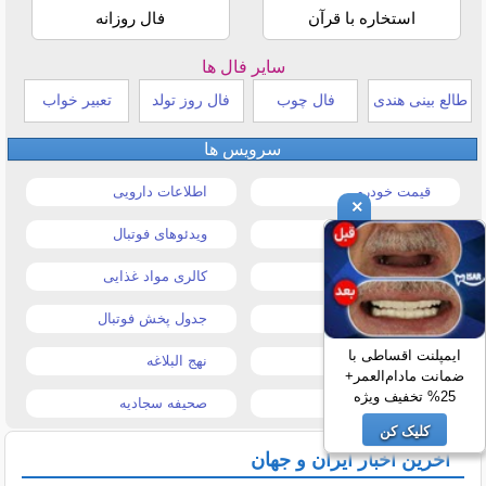
استخاره با قرآن
فال روزانه
سایر فال ها
طالع بینی هندی
فال چوب
فال روز تولد
تعبیر خواب
سرویس ها
قیمت خودرو
اطلاعات دارویی
×
قیمت طلا و سکه
ویدئوهای فوتبال
قیمت دلار
کالری مواد غذایی
قیمت موبایل
جدول پخش فوتبال
ایمپلنت اقساطی با
قیمت تبلت
نهج البلاغه
ضمانت مادام‌العمر+
25% تخفیف ویژه
تیتر روزنامه ها
صحیفه سجادیه
کلیک کن
آخرین اخبار ایران و جهان