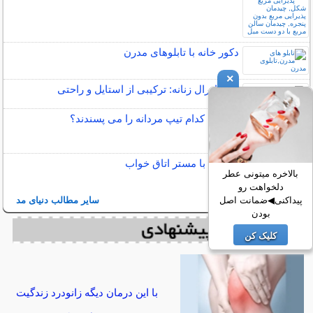
دکور خانه با تابلوهای مدرن
×
مدل اورال زنانه: ترکیبی از استایل و راحتی
خانم ها کدام تیپ مردانه را می پسندند؟
آشنایی با مستر اتاق خواب
بالاخره میتونی عطر
دلخواهت رو
سایر مطالب دنیای مد
پیداکنی◀ضمانت اصل
بودن
کلیک کن
با این درمان دیگه زانودرد زندگیت