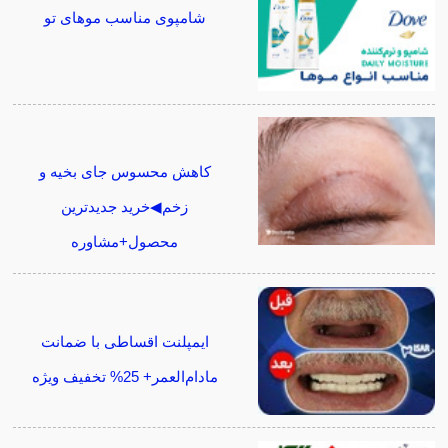
شامپوی مناسب موهای تو
کاهش محسوس جای بخیه و
زخم◀خرید جدیدترین
محصول+مشاوره
ایمپلنت اقساطی با ضمانت
مادام‌العمر+ 25% تخفیف ویژه