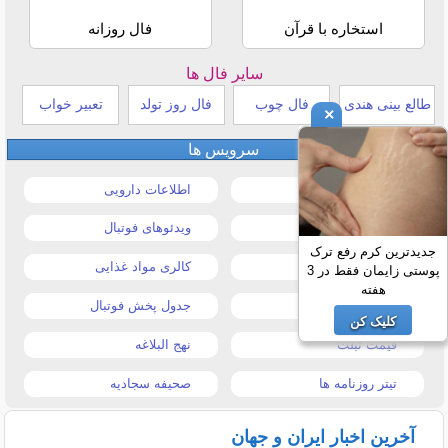
استخاره با قرآن
فال روزانه
سایر فال ها
طالع بینی هندی
فال چوب
فال روز تولد
تعبیر خواب
×
سرویس ها
قیمت خودرو
اطلاعات دارویی
قیمت طلا و سکه
ویدئوهای فوتبال
جدیدترین کرم رفع ترک
قیمت دلار
کالری مواد غذایی
پوستی زایمان فقط در 3
هفته
قیمت موبایل
جدول پخش فوتبال
کلیک کن
قیمت تبلت
نهج البلاغه
تیتر روزنامه ها
صحیفه سجادیه
آخرین اخبار ایران و جهان