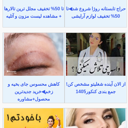
حراج تابستانه روژا شروع شد◀تا
تا 50% تخفیف مجلل ترین تالارها
50% تخفیف لوازم آرایشی
+ مشاهده لیست مزون و آتلیه
از الان آینده شغلیتو مشخص کن!
کاهش محسوس جای بخیه و
جمع بندی کنکور1405
زخم◀خرید جدیدترین
محصول+مشاوره