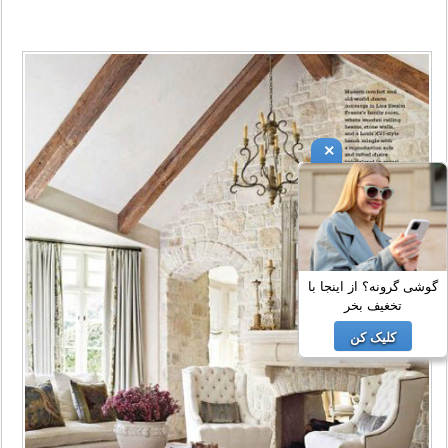
×
گوشی گرونه؟ از اینجا با
تخغیف بخر
کلیک کن