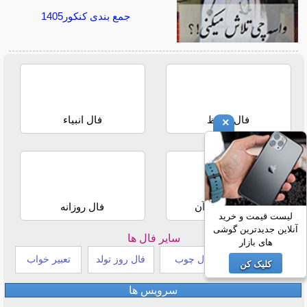
جمع بندی کنکور1405
فال حافظ
فال انبیاء
×
استخاره با قرآن
فال روزانه
لیست قیمت و خرید
آنلاین جدیدترین گوشی
سایر فال ها
های بازار
طالع بینی هندی
فال چوب
فال روز تولد
تعبیر خواب
کلیک کن
سرویس ها