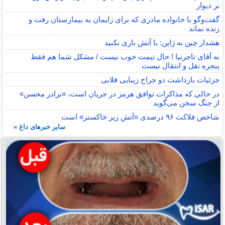
بر ديوار
گفت‌وگو با خانواده مادری که برای زایمان به بیمارستان رفت و
زنده نماند
هشدار چین به ژاپن: با آتش بازی نکنید
نه آقای تاجرنیا ! حال تیمت خوب نیست / مشکل شما هم فقط
پنجره نقل و انتقال نیست
جزئیات بازداشت دو جراح زیبایی قلابی
در حالی که مذاکرات توافق هرمز در جریان است، «برادر محسن»
از جنگ سخن می‌گوید
شاخص فلاکت ۹۶ درصدی «آتش زیر خاکستر» است
سایر خبرهای داغ »