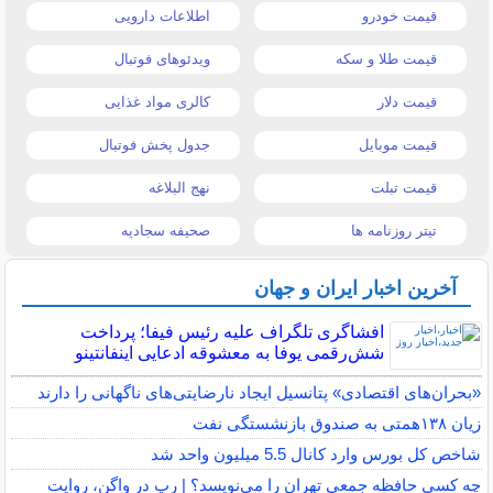
قیمت خودرو
اطلاعات دارویی
قیمت طلا و سکه
ویدئوهای فوتبال
قیمت دلار
کالری مواد غذایی
قیمت موبایل
جدول پخش فوتبال
قیمت تبلت
نهج البلاغه
تیتر روزنامه ها
صحیفه سجادیه
آخرین اخبار ایران و جهان
افشاگری تلگراف علیه رئیس فیفا؛ پرداخت
شش‌رقمی یوفا به معشوقه ادعایی اینفانتینو
«بحران‌های اقتصادی» پتانسیل ایجاد نارضایتی‌های ناگهانی را دارند
زیان ۱۳۸همتی به صندوق بازنشستگی نفت
شاخص کل بورس وارد کانال 5.5 میلیون واحد شد
چه كسي حافظه جمعي تهران را مي‌نويسد؟ | رپ در واگن، روايت