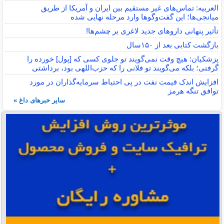
العربیه: تماس‌های غیر مستقیم بین ایران و آمریکا از طریق
میانجی‌ها؛ این گفت‌و‌گو‌ها وارد مرحله نهایی شده
تأثیر پنهانی داروهای جدید لاغری بر چشم‌ها!
بازگشت کتابی بعد از ۱۵۰سال
پزشکیان: هیچ وقت نمی‌گویند تو جلوی کسی که [پول] خورده را
گرفتی؛ بلکه می‌گویند تو فلانی را که حزب‌اللهی بود، برداشتی
افزایش اندک قیمت نفت در پی احتیاط سرمایه‌گذاران در مورد
توافق تنگه هرمز
سایر خبرهای داغ »