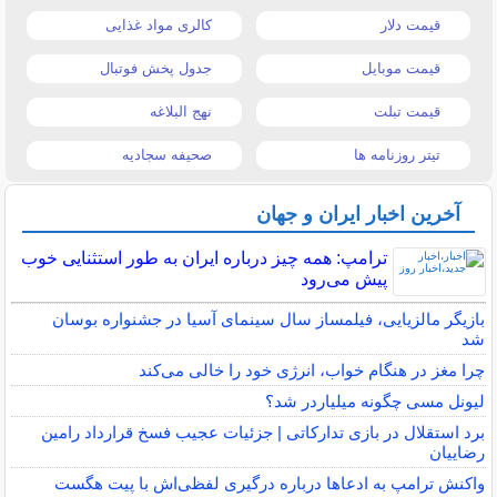
قیمت دلار
کالری مواد غذایی
قیمت موبایل
جدول پخش فوتبال
قیمت تبلت
نهج البلاغه
تیتر روزنامه ها
صحیفه سجادیه
آخرین اخبار ایران و جهان
ترامپ: همه چیز درباره ایران به طور استثنایی خوب
پیش می‌رود
بازیگر مالزیایی، فیلمساز سال سینمای آسیا در جشنواره بوسان
شد
چرا مغز در هنگام خواب، انرژی خود را خالی می‌کند
لیونل مسی چگونه میلیاردر شد؟
برد استقلال در بازی تدارکاتی | جزئیات عجیب فسخ قرارداد رامین
رضاییان
واکنش ترامپ به ادعاها درباره درگیری لفظی‌اش با پیت هگست