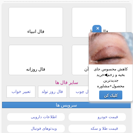
×
فال حافظ
فال انبیاء
استخاره با قرآن
فال روزانه
کاهش محسوس جای
بخیه و زخم◀خرید
جدیدترین
سایر فال ها
محصول+مشاوره
طالع بینی هندی
فال چوب
فال روز تولد
تعبیر خواب
کلیک کن
سرویس ها
قیمت خودرو
اطلاعات دارویی
قیمت طلا و سکه
ویدئوهای فوتبال