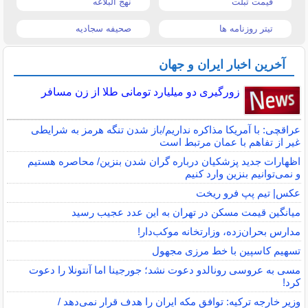
قیمت تبلت
نهج البلاغه
تیتر روزنامه ها
صحیفه سجادیه
آخرین اخبار ایران و جهان
زورگیری دو میلیارد تومانی طلا از زن مسافر
عراقچی: با آمریکا مذاکره نداریم/باز شدن تنگه هرمز به شرایطی
غیر از تفاهم با عمان مرتبط است
اظهارات جدید پزشکیان درباره گران شدن بنزین/ محاصره هستیم
و نمی‌توانیم بنزین وارد کنیم
عکس| تیم پپ فرو ریخت
میانگین قیمت مسکن در تهران به این عدد عجیب رسید
مدارس بحران‌زده، وزارتخانه موکب‌دار!
تسهیم کاسپین با خط مرزی مجهول
مسی به عروسی رونالدو دعوت نشد؛ جورجینا اما آنتونلا را دعوت
کرد!
وزیر خارجه ترکیه: توافق مکه ایران را هدف قرار نمی‌دهد /