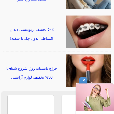
۵۰٪ تخفیف ارتودنسی دندان
اقساطی بدون چک یا سفته!
حراج تابستانه روژا شروع شد◀تا
50% تخفیف لوازم آرایشی
×