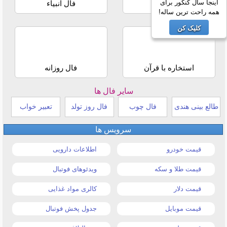
اینجا سال کنکور برای
فال حافظ
فال انبیاء
همه راحت ترین ساله!
کلیک کن
استخاره با قرآن
فال روزانه
سایر فال ها
طالع بینی هندی
فال چوب
فال روز تولد
تعبیر خواب
سرویس ها
قیمت خودرو
اطلاعات دارویی
قیمت طلا و سکه
ویدئوهای فوتبال
قیمت دلار
کالری مواد غذایی
قیمت موبایل
جدول پخش فوتبال