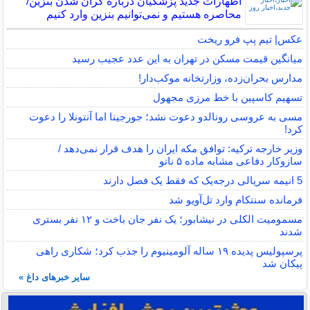
اظهارات جدید پزشکیان درباره گران شدن بنزین/
محاصره هستیم و نمی‌توانیم بنزین وارد کنیم
عکس| تیم پپ فرو ریخت
میانگین قیمت مسکن در تهران به این عدد عجیب رسید
مدارس بحران‌زده، وزارتخانه موکب‌دار!
تسهیم کاسپین با خط مرزی مجهول
مسی به عروسی رونالدو دعوت نشد؛ جورجینا اما آنتونلا را دعوت
کرد!
وزیر خارجه ترکیه: توافق مکه ایران را هدف قرار نمی‌دهد /
سازوکار دفاعی مشابه ماده ۵ ناتو
5 انیمه سریالی درجه‌یک که فقط یک فصل دارند
فرمانده سنتکام وارد تل‌آویو شد
مسمومیت الکلی در نیشابور؛ یک نفر جان باخت و ۱۲ نفر بستری
شدند
پرسپولیس پدیده ۱۹ ساله آلومینیوم را جذب کرد؛ شکاری راهی
پیکان شد
سایر خبرهای داغ »