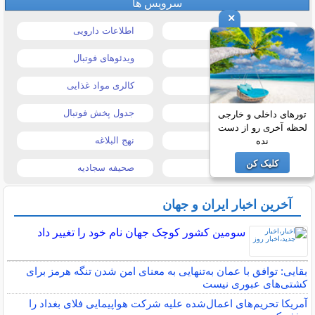
سرویس ها
×
قیمت خودرو
اطلاعات دارویی
قیمت طلا و سکه
ویدئوهای فوتبال
قیمت دلار
کالری مواد غذایی
قیمت موبایل
جدول پخش فوتبال
تورهای داخلی و خارجی
لحظه آخری رو از دست
قیمت تبلت
نهج البلاغه
نده
کلیک کن
تیتر روزنامه ها
صحیفه سجادیه
آخرین اخبار ایران و جهان
سومین کشور کوچک جهان نام خود را تغییر داد
بقایی: توافق با عمان به‌تنهایی به معنای امن شدن تنگه هرمز برای
کشتی‌های عبوری نیست
آمریکا تحریم‌های اعمال‌شده علیه شرکت هواپیمایی فلای بغداد را