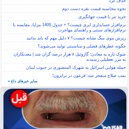
حذف کرد
نحوه محاسبه قیمت نقره دست دوم
خرید تتر با قیمت جهانگیری
نرم‌افزار حسابداری ابری چیست؟ + جدول 1405 مزایا، مقایسه با
نرم‌افزارهای سنتی و راهنمای مهاجرت
ریزش موی سگ نشانه چیست؟ ۷ دلیل مهم که باید بدانید
چگونه عطرهای فصلی و مناسبتی تولید می‌شوند؟
شوک تازه به معادن؛ گازوئیل ۸ هزار درصد گران شد | معدنکاران
به مرز تعطیلی رسیدند
حمله هوایی اسرائیل به شهرک المنصوری در جنوب لبنان
بمب صلاح منفجر شد: فرعون در ترابزون!
سایر خبرهای داغ »