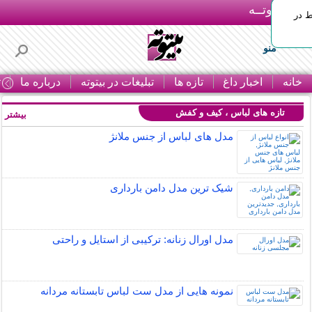
بـیتوتــه
ط در
منو
خانه
اخبار داغ
تازه ها
تبلیغات در بیتوته
درباره ما
ت
تازه های لباس ، کیف و کفش
بیشتر »
مدل های لباس از جنس ملانژ
شیک ترین مدل دامن بارداری
مدل اورال زنانه: ترکیبی از استایل و راحتی
نمونه هایی از مدل ست لباس تابستانه مردانه