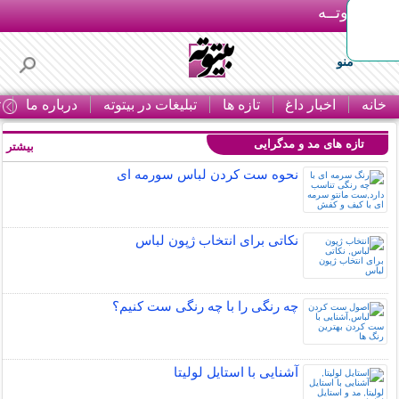
بـیتوتــه
منو
خانه
اخبار داغ
تازه ها
تبلیغات در بیتوته
درباره ما
ت
تازه های مد و مدگرایی
بیشتر »
نحوه ست کردن لباس سورمه ای
نکاتی برای انتخاب ژپون لباس
چه رنگی را با چه رنگی ست کنیم؟
آشنایی با استایل لولیتا