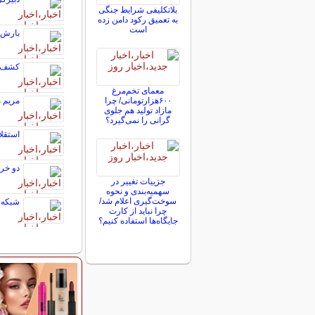
بلاتکلیفی‌ شرایط جنگی
به تعمیق رکود دامن زده
است
بارش پ
کشف ی
معمای تخم‌مرغ
مریم م
۶۰۰هزارتومانی/ چرا
مازاد تولید هم جلوی
گرانی را نمی‌گیرد؟
استقلا
دو خری
جزییات تغییر در
سهمیه‌بندی و نحوه
سوخت‌گیری اعلام شد/
شبکه ۱۳ عبری: اسرائیل آماده مشارکت در حملات آمریکا
چرا نباید از کارت
جایگاه‌ها استفاده کنیم؟