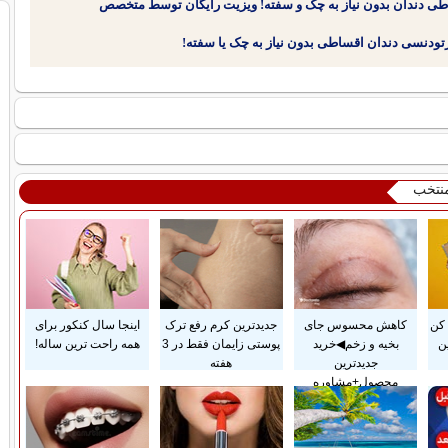
طی دندان بدون نیاز به چک و سفته! ویزیت رایگان توسط متخصص
منتخب
کن
کاهش محسوس جای
جدیدترین کرم رفع ترک
اینجا سال کنکور برای
ن
بخیه و زخم◀خرید
پوستی زایمان فقط در 3
همه راحت ترین ساله!
جدیدترین
هفته
محصول+مشاوره