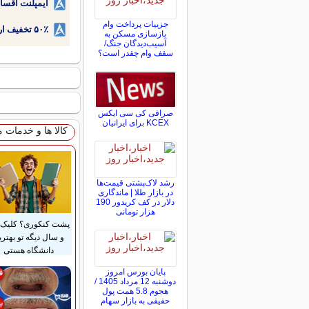
ایمپلنت اقسا
جزییات پرداخت وام
۵۰٪ تخفیف ارتودنسی دندان اقساطی بدون نیاز به چک یا سفته!
بازسازی مسکن به
آسیب‌دیدگان جنگ/
سقف وام چقدر است؟
صرافی کی سی ایکس
KCEX برای ایرانیان
کالا ها و خدمات 
رشد لاک‌پشتی قیمت‌ها
در بازار طلا | ماندگاری
دلار در کف کریدور 190
هزار تومانی
پشت کنکوری؟ کلیک 
و سال دیگه تو بهتری
دانشگاه هستی
پایان بورس امروز
دوشنبه 12 مرداد 1405 /
هجوم 5.8 همت پول
حقیقی به بازار سهام