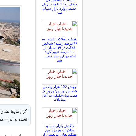
1405 / شاخص کل
سقف زد؛ 6.2 همت پول
حقیقی وارد بازار سهام
شد
شاخص فلاکت کشور به
۹۶ درصد رسید / شاخص
فلاکت در ۱۹ استان از
۱۰۰ درصد عبور کرد؛
ایلام دوباره صدرنشین
شد
جهش 122 هزار واحدی
شاخص بورس؛ ورود یک
همت پول حقیقی در آغاز
معاملات
گزارش‌ها نشان 
نشده و ایران هم
واکنش بازار نفت به
مذاکرات هرمز/ عبور
نفتکش‌های عربستان از