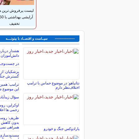
لیست پرفروش ترین ه
تخفیف
---------------- سیــاست و اقتصــاد با بیتوتــــه ---
هشدار درباره
دانش‌آموزان
در جست‌وجــ
پزشکیان: از ح
گسترش جنگ 
نتانیاهو: در موضوع حماس با ترامپ
ترامپ: همین 
اختلاف‌نظر دارم
این موضوع ش
سؤال زیدآباد
اوکراین، روس
زخمی ها اعل
ظریف: روسیه 
بدون کاهش تن
همراهی نمی‌ک
پارادوکس جنگ و خودرو
مسدودسازی ب