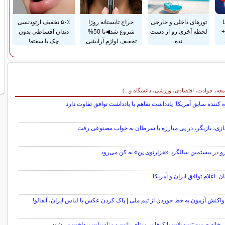
تورهای داخلی و خارجی
حراج تابستانه روژا
۵۰٪ تخفیف ارتودنسی
+
لحظه آخری رو از دست
شروع شد◀تا 50%
دندان اقساطی بدون
نده
تخفیف لوازم آرایشی
چک یا سفته!
معه، حوادث، اقتصادی، ورزشی، دانشگاه و...)
 کننده سابق آمریکا: یادداشت تفاهم با یادداشت توافق تفاوت دارد
نازی، بازیگر، در پی مبارزه با سرطان به خواب مصنوعی رفت
و در بیستمین سالگرد «هزارتوی پن» به کن می‌رود
ن: اعلام توافق ایران و آمریکا
واکنش آزمون به خط خوردن از تیم ملی | پاک کردن عکس با لباس ایران، آنفالو!
 خانه صمت:تسهیلات بانک‌ها بر مبنای رانت و مناسبات پرداخت می‌شود