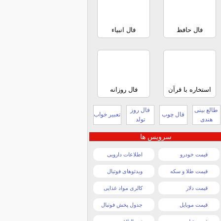
فال حافظ
فال انبیاء
استخاره با قرآن
فال روزانه
طالع بینی
فال روز
فال چوب
تعبیر خواب
هندی
تولد
سرویس ها
قیمت خودرو
اطلاعات دارویی
قیمت طلا و سکه
ویدئوهای فوتبال
قیمت دلار
کالری مواد غذایی
قیمت موبایل
جدول پخش فوتبال