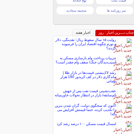
قیمت تبلت
نهج البلاغه
تیتر روزنامه ها
صحیفه سجادیه
جذاب تـــرین اخبار : روز
اخبار هفته
روایت ۱۵ سال سقوط ریال؛ نقدینگی، دلار
و تورم چگونه اقتصاد ایران را فرسوده
کردند؟
جزییات پرداخت وام بازسازی مسکن به
آسیب‌دیدگان جنگ/ سقف وام چقدر است؟
رشد لاک‌پشتی قیمت‌ها در بازار طلا |
ماندگاری دلار در کف کریدور 190 هزار
تومانی
عقب‌نشینی قیمت نفت پس از جهش
کم‌سابقه/ بازار در انتظار تحولات خاورمیانه
اکنون که سخگوی دولت، گران شدن بنزین
را تکذیب کرده، حتما قیمتش افزایش می
یابد!
امسال قیمت مسکن ۱۰۰ درصد رشد کرد