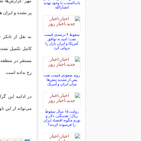
مهر: گزارش‌ها ن
باب‌المندب با وجود تهدید
انصارالله
پر نشده و ایران ه
سقوط ۴ درصدی قیمت
به نقل از تانکر
نفت؛ امید به توافق
آمریکا و ایران بازار را
نزولی کرد
کامل تکمیل نشده
مستقر در منطقه ن
رخ نداده است.
روند صعودی قیمت نفت
پس از تشدید تنش‌ها
میان ایران و آمریک
در ادامه این گز
می‌تواند از این ن
روایت ۱۵ سال سقوط
ریال؛ نقدینگی، دلار و
تورم چگونه اقتصاد ایران
را فرسوده کردند؟