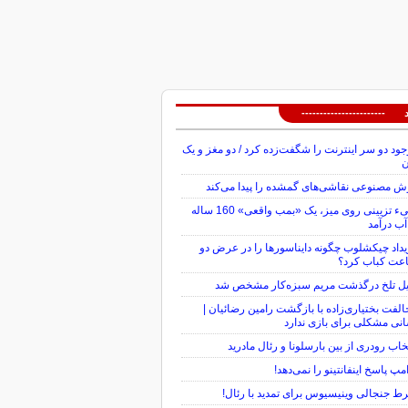
 -----------------------
ود دو سر اینترنت را شگفت‌زده کرد / دو مغز و یک
ن
 مصنوعی نقاشی‌های گمشده را پیدا می‌کند
شیء تزیینی روی میز، یک «بمب واقعی» 160 ساله
آب درآمد
داد چیکشلوب چگونه دایناسورها را در عرض دو
عت کباب کرد؟
یل تلخ درگذشت مریم سبزه‌کار مشخص شد
لفت بختیاری‌زاده با بازگشت رامین رضائیان |
نی مشکلی برای بازی ندارد
خاب رودری از بین بارسلونا و رئال مادرید
مپ پاسخ اینفانتینو را نمی‌دهد!
 جنجالی وینیسیوس برای تمدید با رئال!