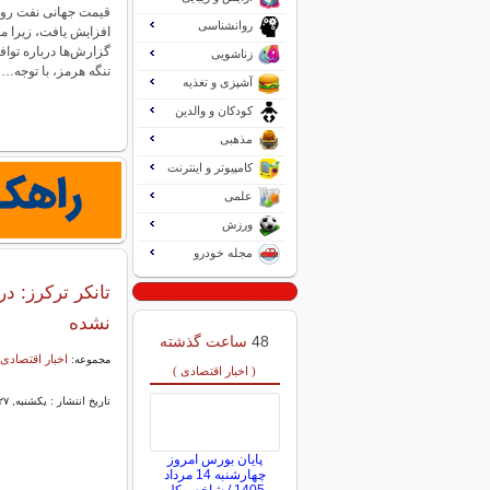
قیمت جهانی نفت روز 
روانشناسی
افزایش یافت، زیرا مع
گزارش‌ها درباره توا
زناشویی
تنگه هرمز، با توجه…
آشپزی و تغذیه
کودکان و والدین
مذهبی
کامپیوتر و اینترنت
علمی
ورزش
مجله خودرو
تانکر ترکرز: 
نشده
48
ساعت گذشته
اخبار اقتصادی 
مجموعه:
( اخبار اقتصادی )
تاریخ انتشار : یکشنبه, ۲۷ اردیبهشت ۱۴۰۵ ۱۲:۳۰
پایان بورس امروز
چهارشنبه 14 مرداد