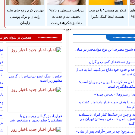
ای
کنکوری هستی؟ تا فرصت
پرداخت قسطی و 25%
بهترین کرم رفع جای بخیه
آرایشی بهداشتی با 50%
هست اینجا کمک بگیر!
تخفیف تمام خدمات
زایمان و ترک پوستی
دندانپزشکی◀فرصت
زایمان
محدود
---------------
---------------- همچنین در بیتوته بخوانید
 شیوع مصرف این نوع موادمخدر در میان
موج
بد
ـــوی نسخه‌های کمیاب و گران
هوش
د و حدود خود دفاع می‌کنیم، اما به دنبال
نیستیم
از 
عکس | سگ عضو بی‌تی‌اس از گرمی
مشهورتر است
الان مذاکرات با ایران در جریان است؛
روی
گفت‌انگیزی است
سا
ی از تندروها: «بعدش چی؟»
دل
یه را هدف حمله قرار داد/ آمار کشته و
مخا
ام شد
آسا
و چین در جنگ‌ها کنار ایران نایستادند؛
انت
قرارداد بزرگ آلن ریچسون با
ش با آمریکا، حتی دوستان تهران هم
نتفلیکس؛ فیلم بعدی او مشخص شد
ترا
نند
شرط
ی‌مرجع؛ چه بر سر «آزادی پس از بیان»