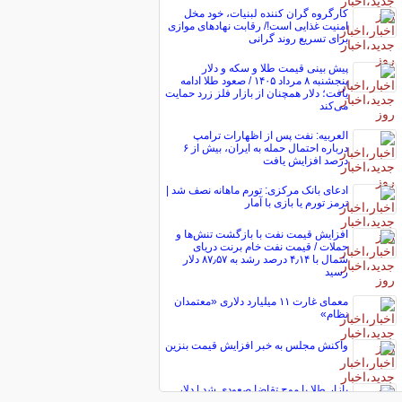
کارگروه گران کننده لبنیات، خود مخل
امنیت غذایی است!/ رقابت نهاد‌های موازی
برای تسریع روند گرانی
پیش ‌بینی قیمت طلا و سکه و دلار
پنجشنبه ۸ مرداد ۱۴۰۵ / صعود طلا ادامه
یافت؛ دلار همچنان از بازار فلز زرد حمایت
می‌کند
العربیه: نفت پس از اظهارات ترامپ
درباره احتمال حمله به ایران، بیش از ۶
درصد افزایش یافت
ادعای بانک مرکزی: تورم ماهانه نصف شد |
ترمز تورم یا بازی با آمار
افزایش قیمت نفت با بازگشت تنش‌ها و
حملات / قیمت نفت خام برنت دریای
شمال با ۴٫۱۴ درصد رشد به ۸۷٫۵۷ دلار
رسید
معمای غارت ۱۱ میلیارد دلاری «معتمدان
نظام»
واکنش مجلس به خبر افزایش قیمت بنزین
بازار طلا با موج تقاضا صعودی شد | دلار