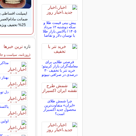
ایمپلنت اقساطی با
ضمانت مادام‌العمر
پیش ‌بینی قیمت طلا و
25% تخفیف ویژه
سکه دوشنبه ۱۲ مرداد
۱۴۰۵ / بالانس بازار طلا
با نوسان دلار و تقاضا
تازه
ترین خبرها
سایر خبرهای داغ
(روزنامه، سیاست و جا
فرصتی طلایی برای
مذاکره
معامله‌گران بازار کریپتو؛
خرید تتر با تخفیف ۳۰
درصدی در صرافی نیپوتو
بهناز 
دل تور
چرا شمش طلای
«ایران» متفاوت‌ترین
پاکستا
محصول جدید اکسیراز
است؟
اولین 
دبیرکل