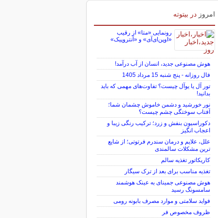
برای بازگشت به کریدور 190 هزار تومانی
خیز برداشت
امروز
در بیتوته
رونمایی «متا» از رقیب
«اوپن‌ای‌آی» و «آنتروپیک»
هوش مصنوعی جدید، انسان از آب درآمد!
فال روزانه - پنج شنبه 15 مرداد 1405
تور آل یا یوآل چیست؟ تفاوت‌های مهمی که باید
بدانید!
نور خورشید و دشمن خاموش چشمان شما؛
آفتاب سوختگی چشم چیست؟
دکوراسیون بنفش و زرد؛ ترکیب رنگی زیبا و
اعجاب انگیز
علل، علایم و درمان سندرم فرتوتی؛ از شایع
ترین مشکلات سالمندی
کاریکاتور تغذیه سالم
تغذیه مناسب برای بعد از ترک سیگار
هوش مصنوعی جمینای به عینک هوشمند
سامسونگ رسید
فواید سلامتی و موارد مصرف بابونه رومی
ظروف مخصوص فر