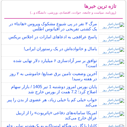
تازه ترین خبرها
(روزنامه، سیاست و جامعه، حوادث، اقتصادی، ورزشی، دانشگاه و...)
سایر خبرهای داغ
مرگ ۳ نفر در پی شیوع مشکوک ویروس «هانتا» در
یک کشتی تفریحی در اقیانوس اطلس
پاسخ عراقچی به ادعاهای امارات در اجلاس بریکس
یامال و خانواده‌اش در یک رستوران ایرانی!
توافق بر سر آزادسازی ۶ میلیارد دلار نهایی شده
است؟
آخرین وضعیت تامین برق صنایع/ خاموشی به ۲ روز
در هفته رسید!
پایان بورس امروز دوشنبه 1 تیر 1405 / بازار سهام
اصلاح کرد؛ 7.2 همت از بورس خارج شد
خواب خیلی کم یا خیلی زیاد، هر عضوی از بدن را پیر
می‌کند
امریکا سامانه‌های دفاعی «پاتریوت» را از اربیل
عراق خارج می‌کند
کانادا با گل دیرهنگام اوستاکیو به یک‌هشتم نهایی جام