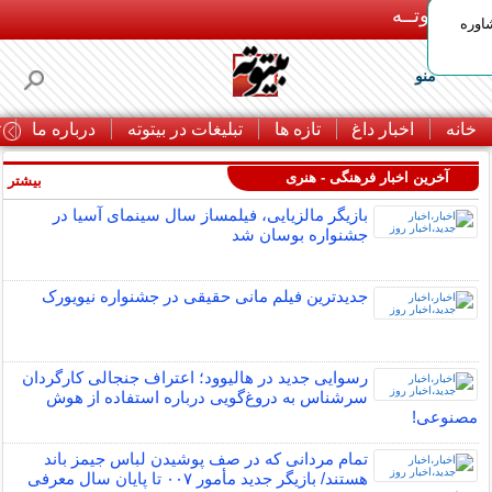
بـیتوتــه
اوره
منو
خانه
اخبار داغ
تازه ها
تبلیغات در بیتوته
درباره ما
ت
آخرین اخبار فرهنگی - هنری
بیشتر »
بازیگر مالزیایی، فیلمساز سال سینمای آسیا در
جشنواره بوسان شد
جدیدترین فیلم مانی حقیقی در جشنواره نیویورک
رسوایی جدید در هالیوود؛ اعتراف جنجالی کارگردان
سرشناس به دروغ‌گویی درباره استفاده از هوش
مصنوعی!
تمام مردانی که در صف پوشیدن لباس جیمز باند
هستند/ بازیگر جدید مأمور ۰۰۷ تا پایان سال معرفی