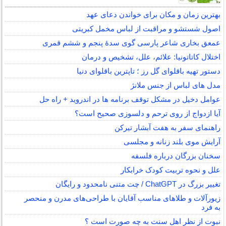
بهترین زمان و مکان برای خواندن دعای عهد
اصول شستشو و مراقبت از لباس مخمل کبریتی
عمعق بخاری شاعر پارسی گوی سدهٔ پنجم و ششم قمری
اختلال کاتاتونیا: علائم، علل، تشخیص و درمان
دستور تهیه باقلوای گل رز ؛ تاپترین باقلوای دنیا
مدل های لباس از جنس ملانژ
عوامل دخیل در مشکل توقف برنامه ها در اندروید + راه حل
آیا ازدواج از روی ترحم و دلسوزی صحیح است؟
راهنمای سفر به هفت آبشار تیرکن
آرایش موی بلند زنانه و مجلسی
سخنان بزرگان درباره فلسفه
علل و نحوه تربیت کودک خرابکار
تغییر بزرگ در ChatGPT / چت متنی نامحدود و رایگان
زیورآلات و طلاهای مناسب آقایان با طراحی‌های مدرن و منحصر
به فرد
نبوت از نظر اهل سنت به چه صورت است ؟