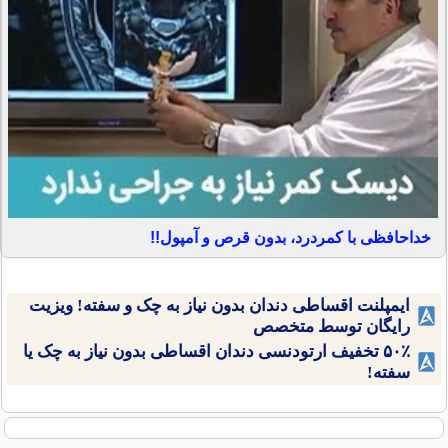
خداحافظی با کمردرد، بدون قرص و آمپول!!
ایمپلنت اقساطی دندان بدون نیاز به چک و سفته! ویزیت
رایگان توسط متخصص
۵۰٪ تخفیف ارتودنسی دندان اقساطی بدون نیاز به چک یا
سفته!