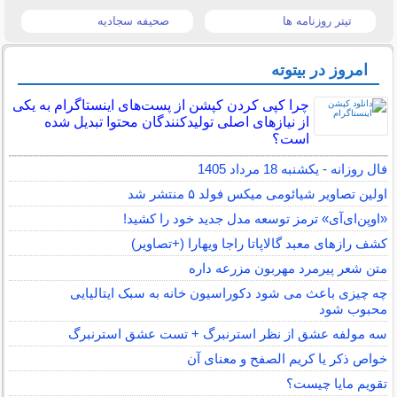
تیتر روزنامه ها
صحیفه سجادیه
امروز در بیتوته
چرا کپی کردن کپشن از پست‌های اینستاگرام به یکی
از نیازهای اصلی تولیدکنندگان محتوا تبدیل شده
است؟
فال روزانه - یکشنبه 18 مرداد 1405
اولین تصاویر شیائومی میکس فولد ۵ منتشر شد
«اوپن‌ای‌آی» ترمز توسعه مدل جدید خود را کشید!
کشف رازهای معبد گالاپاتا راجا ویهارا (+تصاویر)
متن شعر پیرمرد مهربون مزرعه داره
چه چیزی باعث می شود دکوراسیون خانه به سبک ایتالیایی
محبوب شود
سه مولفه عشق از نظر استرنبرگ + تست عشق استرنبرگ
خواص ذکر یا کریم الصفح و معنای آن
تقویم مایا چیست؟