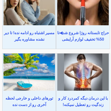
حراج تابستانه روژا شروع شد◀تا
مسیر اشتباه رو ادامه نده! تا دیر
50% تخفیف لوازم آرایشی
نشده مشاوره بگیر
با این درمان دیگه کمردرد کار و
تورهای داخلی و خارجی لحظه
زندگیت رو تعطیل نمیکنه!
آخری رو از دست نده