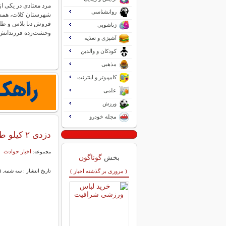
مرد معتادی در یکی ا
روانشناسی
شهرستان کلات، همس
فروش دنا پلاس و طل
زناشویی
وحشت‌زده فرزندانش
آشپزی و تغذیه
کودکان و والدین
مذهبی
کامپیوتر و اینترنت
علمی
ورزش
مجله خودرو
دزدی ۲ کیلو طلا در جنگ
اخبار حوادث
مجموعه:
بخش
گوناگون
( مروری بر گذشته اخبار )
تاریخ انتشار : سه شنبه, ۰۵ خرداد ۱۴۰۵ ۰۹:۲۸