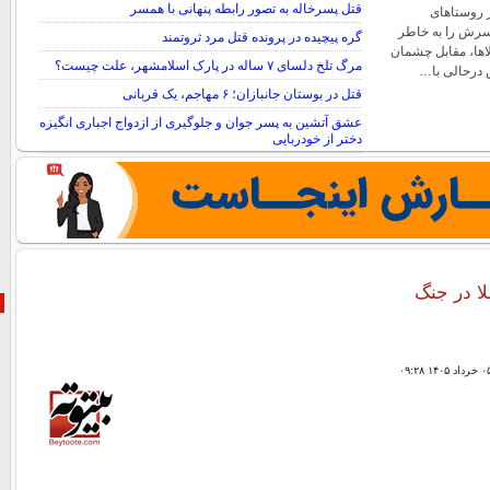
قتل پسرخاله به تصور رابطه پنهانی با همسر
ز روستاهای
رش را به خاطر
گره پیچیده در پرونده قتل مرد ثروتمند
اها، مقابل چشمان
مرگ تلخ دلسای ۷ ساله در پارک اسلامشهر، علت چیست؟
 درحالی با…
قتل در بوستان جانبازان؛ ۶ مهاجم، یک قربانی
عشق آتشین به پسر جوان و جلوگیری از ازدواج اجباری انگیزه
دختر از خودربایی