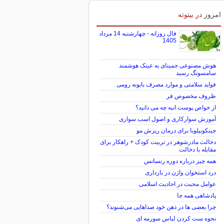
امروز
در بیتوته
فال روزانه - چهارشنبه 14 مرداد
1405
هوش مصنوعی جمینای به عینک هوشمند
سامسونگ رسید
فواید سلامتی و موارد مصرف بابونه رومی
ظروف مخصوص فر
از خواص پوست انبه چه می دانید؟
آموزش سوارکاری و اصول اسب سواری
جینکوبیلوبا برای درمان ریزش مو
دخالت مادرشوهر در تربیت کودک + راهکار برای
مقابله با دخالت
همه چیز درباره دوره رنسانس
درد استخوان واژن در بارداری
عوامل محبت در احادیث اسلامى
پادشاهی همه جا
چرا بعضی ها در ذهن خود صداهایی می‌شنوند؟
نحوه ست کردن لباس سورمه ای