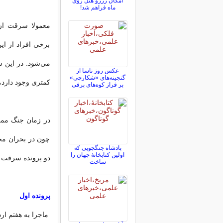
امکان رزرو هتل روی
ماه فراهم شد!
معمولا سرقت از خا
برخی افراد از ا
می‌شود. در این 
عکس روز ناسا از
گنجینه‌های «شکارچی»
کمتری وجود دارد، 
بر فراز کوه‌های برفی
در زمان جنگ ممک
چون در بحران مجر
پادشاه جنگجویی که
اولین کتابخانۀ جهان را
دو پرونده سرقت 
ساخت
پرونده اول
ماجرا به هفتم ار