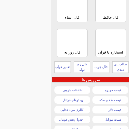
فال حافظ
فال انبیاء
استخاره با قرآن
فال روزانه
طالع بینی
فال روز
فال چوب
تعبیر خواب
هندی
تولد
سرویس ها
قیمت خودرو
اطلاعات دارویی
قیمت طلا و سکه
ویدئوهای فوتبال
قیمت دلار
کالری مواد غذایی
قیمت موبایل
جدول پخش فوتبال