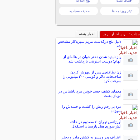
قیمت تبلت
نهج البلاغه
تیتر روزنامه ها
صحیفه سجادیه
جذاب تـــرین اخبار : روز
اخبار هفته
دلیل تلخ درگذشت مریم سبزه‌کار مشخص
شد
راز ناپدید شدن دختر جوان در هاله‌ای از
ابهام؛ دوست اینترنتی بازداشت شد
زن نظافتچی پس از بیهوش کردن
صاحبخانه، دلار و گوشی ۳۰۰ میلیونی را
سرقت کرد
معمای کشف جسد خونین مرد ناشناس در
اتوبان بعثت
مرد بی‌رحم زنش را کشت و جسدش را
سوزاند
اورژانس تهران: ۷ مصدوم در حادثه
آتش‌سوزی هتل پارسیان استقلال
اعتراف پدر و پسر به کشتن مادر و دختر