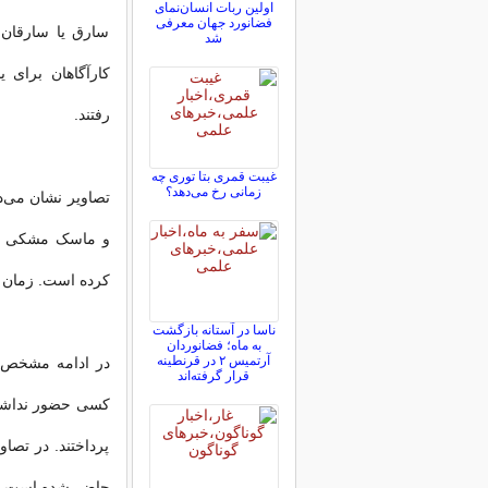
اولین ربات انسان‌نمای
فضانورد جهان معرفی
سارق یا سارقان ک
شد
کارآگاهان برای
رفتند.
غیبت قمری بتا توری چه
زمانی رخ می‌دهد؟
کرده است. زمان 
ناسا در آستانه بازگشت
به ماه؛ فضانوردان
آرتمیس ۲ در قرنطینه
در ادامه مشخص ش
قرار گرفته‌اند
کسی حضور نداشته 
پرداختند. در تصا
حاضر شده است.