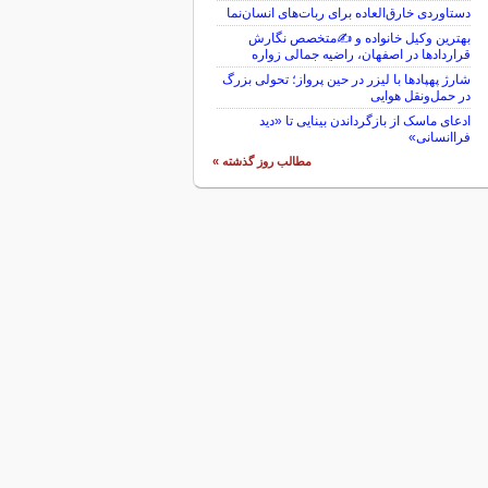
دستاوردی خارق‌العاده برای ربات‌های انسان‌نما
بهترین وکیل خانواده و ✍️متخصص نگارش
قراردادها در اصفهان، راضیه جمالی زواره
شارژ پهپادها با لیزر در حین پرواز؛ تحولی بزرگ
در حمل‌ونقل هوایی
ادعای ماسک از بازگرداندن بینایی تا «دید
فراانسانی»
مطالب روز گذشته »