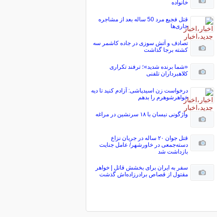
خانواده
قتل فجیع مرد 50 ساله بعد از مشاجره
جاری‌ها
تصادف و آتش سوزی در جاده کاشمر سه
کشته برجا گذاشت
«شما برنده شدید»؛ ترفند تکراری
کلاهبرداران تلفنی
درخواست زن اسیدپاشی: آزادم کنید تا دیه
خواهرشوهرم را بدهم
واژگونی نیسان با ۱۸ سرنشین در مراغه
قتل جوان ۲۰ ساله در جریان نزاع
دسته‌جمعی در خاورشهر/ عامل جنایت
بازداشت شد
سفر به ایران برای بخشش قاتل | خواهر
مقتول از قصاص برادرزاده‌اش گذشت