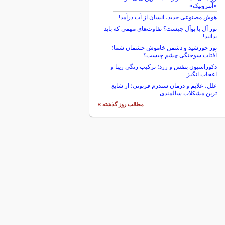
«آنتروپیک»
هوش مصنوعی جدید، انسان از آب درآمد!
تور آل یا یوآل چیست؟ تفاوت‌های مهمی که باید
بدانید!
نور خورشید و دشمن خاموش چشمان شما؛
آفتاب سوختگی چشم چیست؟
دکوراسیون بنفش و زرد؛ ترکیب رنگی زیبا و
اعجاب انگیز
علل، علایم و درمان سندرم فرتوتی؛ از شایع
ترین مشکلات سالمندی
مطالب روز گذشته »