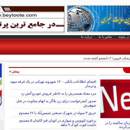
در بیتوته
تماس با ما
درباره ما
۲ دانشجو کشته شدند
بیشتر »
افشای اطلاعات بانکی ۱۲۰۰ شهروند تهرانی در یک غرفه میوه
و تره‌بار
مرد معتاد همسرش را به خاطر فروش خودرو آتش زد
صدور کیفرخواست برای زن بلاگر به اتهام معاونت در قتل
شوهرش
حریق ۳ سوله در شهرک صنعتی شمس‌آباد با ۲۶ مصدوم
برخورد اتوبوس و سواری در اتوبان قم-کاشان ۵ مصدوم
نان سالمند را در
داشت؛فوت کودک ۹ ماهه
ی‌کردند