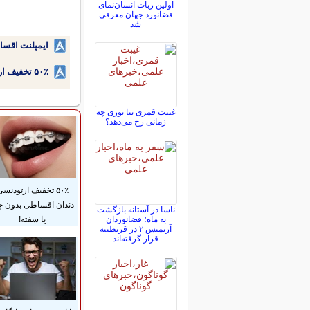
اولین ربات انسان‌نمای
فضانورد جهان معرفی
شد
ایمپلنت اقسا
۵۰٪ تخفیف ارتودنسی دندان اقساطی بدون نیاز به چک یا سفته!
غیبت قمری بتا توری چه
زمانی رخ می‌دهد؟
۵۰٪ تخفیف ارتودنس
دندان اقساطی بدون 
ناسا در آستانه بازگشت
به ماه؛ فضانوردان
یا سفته!
آرتمیس ۲ در قرنطینه
قرار گرفته‌اند