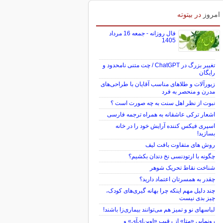
امروز
در بیتوته
فال روزانه - جمعه 16 مرداد
1405
تغییر بزرگ در ChatGPT / چت متنی نامحدود و
رایگان
زیورآلات و طلاهای مناسب آقایان با طراحی‌های
مدرن و منحصر به فرد
نبوت از نظر اهل سنت به چه صورت است ؟
اشعار ترکی عاشقانه به همراه ترجمه فارسی
اسپری فیکس کننده آرایش خود را در خانه
بسازید!
روش های متفاوت بافت لیف
چگونه با ارتودنسی نخ دندان بکشیم؟
شناخت نقاط تحریک شوهر
چقدر به همسرتان اعتماد دارید؟
چند دلیل مهم اینکه چرا بهانه گیری‌های کودک،
چیز بدی نیست
لباس‎های نو و تمیز هم می‌توانند بیماری‌زا باشند!
رونمایی «متا» از رقیب «اوپن‌ای‌آی» و