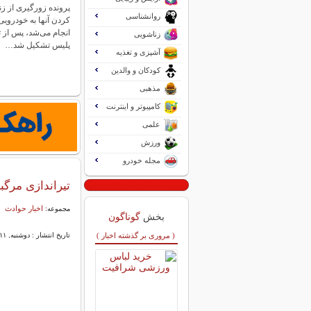
پرونده زورگیری از زن
روانشناسی
کردن آنها به خودرویی
انجام می‌شد، پس از 
زناشویی
پلیس تشکیل شد…
آشپزی و تغذیه
کودکان و والدین
مذهبی
کامپیوتر و اینترنت
علمی
ورزش
مجله خودرو
تیراندازی مرگبار در
اخبار حوادث
مجموعه:
بخش
گوناگون
( مروری بر گذشته اخبار )
تاریخ انتشار : دوشنبه, ۱۱ خرداد ۱۴۰۵ ۱۶:۳۳