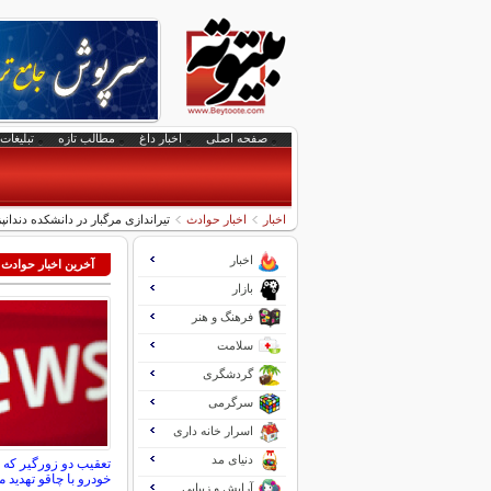
صفحه اصلی
اخبار داغ
مطالب تازه
تبلیغات 
اخبار
اخبار حوادث
تیراندازی مرگبار در دانشکده دندانپزشکی قزوین/ 
اخبار
آخرین اخبار حوادث
بازار
فرهنگ و هنر
سلامت
گردشگری
سرگرمی
اسرار خانه داری
دنیای مد
تعقیب دو زورگیر که ز
خودرو با چاقو تهدید م
آرایش و زیبایی