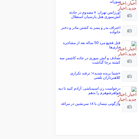
سوزاند
اورژانس تهران: ۷ مصدوم در حادثه
آتش‌سوزی هتل پارسیان استقلال
اعتراف پدر و پسر به کشتن مادر و دختر
خانواده
قتل فجیع مرد 50 ساله بعد از مشاجره
جاری‌ها
تصادف و آتش سوزی در جاده کاشمر سه
کشته برجا گذاشت
«شما برنده شدید»؛ ترفند تکراری
کلاهبرداران تلفنی
درخواست زن اسیدپاشی: آزادم کنید تا دیه
خواهرشوهرم را بدهم
واژگونی نیسان با ۱۸ سرنشین در مراغه