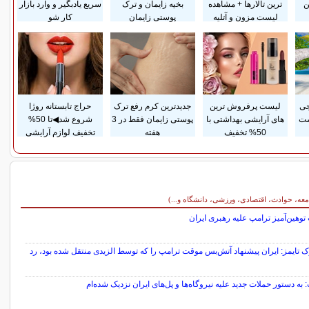
ن
ترین تالارها + مشاهده
بخیه زایمان و ترک
سریع یادبگیر و وارد بازار
لیست مزون و آتلیه
پوستی زایمان
کار شو
جی
لیست پرفروش ترین
جدیدترین کرم رفع ترک
حراج تابستانه روژا
ست
های آرایشی بهداشتی با
پوستی زایمان فقط در 3
شروع شد◀تا 50%
50% تخفیف
هفته
تخفیف لوازم آرایشی
معه، حوادث، اقتصادی، ورزشی، دانشگاه و...)
 توهین‌آمیز ترامپ علیه رهبری ایران
ک تایمز: ایران پیشنهاد آتش‌بس موقت ترامپ را که توسط الزیدی منتقل شده بود، رد
 به دستور حملات جدید علیه نیروگاه‌ها و پل‌های ایران نزدیک شده‌ام