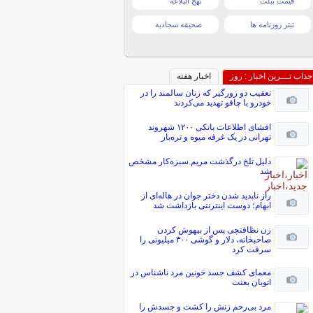
قیمت تبلت
نهج البلاغه
تیتر روزنامه ها
صحیفه سجادیه
جذاب تـــرین اخبار : روز
اخبار هفته
تعقیب دو زورگیر که زنان سالمند را در
خودرو با چاقو تهدید می‌کردند
افشای اطلاعات بانکی ۱۲۰۰ شهروند
تهرانی در یک غرفه میوه و تره‌بار
دلیل تلخ درگذشت مریم سبزه‌کار مشخص
شد
راز ناپدید شدن دختر جوان در هاله‌ای از
ابهام؛ دوست اینترنتی بازداشت شد
زن نظافتچی پس از بیهوش کردن
صاحبخانه، دلار و گوشی ۳۰۰ میلیونی را
سرقت کرد
معمای کشف جسد خونین مرد ناشناس در
اتوبان بعثت
مرد بی‌رحم زنش را کشت و جسدش را