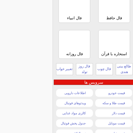
فال حافظ
فال انبیاء
استخاره با قرآن
فال روزانه
طالع بینی
فال روز
فال چوب
تعبیر خواب
هندی
تولد
سرویس ها
قیمت خودرو
اطلاعات دارویی
قیمت طلا و سکه
ویدئوهای فوتبال
قیمت دلار
کالری مواد غذایی
قیمت موبایل
جدول پخش فوتبال