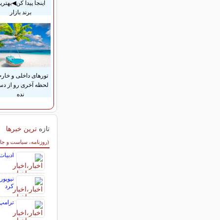
اینجا پیدا کن◀بهتری
برند بازار
تورهای داخلی و خار
لحظه آخری رو از د
نده
تازه
ترین خبرها
سایر خبرهای داغ
(روزنامه، سیاست و جا
ادبیات
نیویور
کرد
ترامپ: