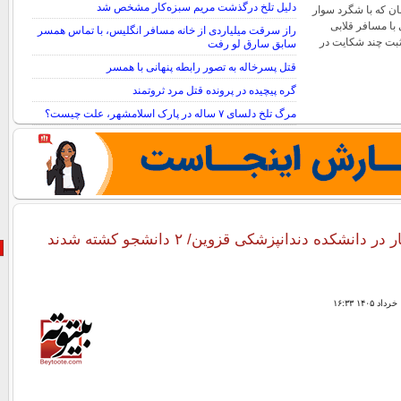
دلیل تلخ درگذشت مریم سبزه‌کار مشخص شد
ان که با شگرد سوار
 با مسافر قلابی
راز سرقت میلیاردی از خانه مسافر انگلیس، با تماس همسر
ثبت چند شکایت در
سابق سارق لو رفت
قتل پسرخاله به تصور رابطه پنهانی با همسر
گره پیچیده در پرونده قتل مرد ثروتمند
مرگ تلخ دلسای ۷ ساله در پارک اسلامشهر، علت چیست؟
 دانشکده دندانپزشکی قزوین/ ۲ دانشجو کشته شدند