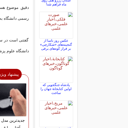
امکان رزرو هتل روی
ماه فراهم شد!
دقیق موضوع هستند
رسمی دانشگاه به
گفتنی است در ساع
عکس روز ناسا از
گنجینه‌های «شکارچی»
بر فراز کوه‌های برفی
دانشگاه علوم پز
پیشنهاد ویژه
پادشاه جنگجویی که
اولین کتابخانۀ جهان را
ساخت
جدیدترین مدل 
آفتابی با قی