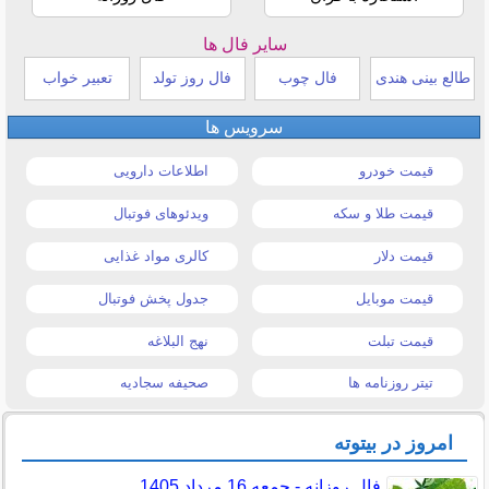
سایر فال ها
طالع بینی هندی
فال چوب
فال روز تولد
تعبیر خواب
سرویس ها
قیمت خودرو
اطلاعات دارویی
قیمت طلا و سکه
ویدئوهای فوتبال
قیمت دلار
کالری مواد غذایی
قیمت موبایل
جدول پخش فوتبال
قیمت تبلت
نهج البلاغه
تیتر روزنامه ها
صحیفه سجادیه
امروز در بیتوته
فال روزانه - جمعه 16 مرداد 1405