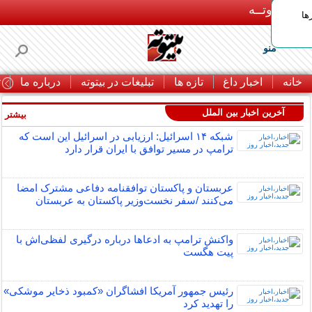
بـیتوتــه
ها
منو
خانه
اخبار داغ
تازه ها
تبلیغات در بیتوته
درباره ما
ت
آخرین اخبار بین الملل
بیشتر »
شبکه ۱۴ اسرائیل: ارزیابی در اسرائیل این است که
ترامپ در مسیر توافق با ایران قرار دارد
عربستان و پاکستان توافقنامه دفاعی مشترک امضا
می‌کنند /سفر نخست‌وزیر پاکستان به عربستان
واکنش ترامپ به ادعاها درباره درگیری لفظی‌اش با
پیت هگست
رئیس جمهور آمریکا افشاگران «کمبود ذخایر موشکی»
را تهدید کرد