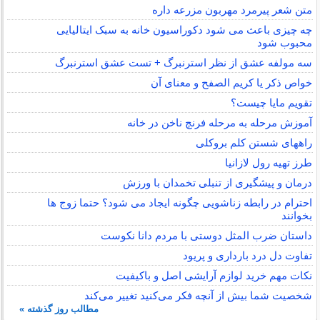
متن شعر پیرمرد مهربون مزرعه داره
چه چیزی باعث می شود دکوراسیون خانه به سبک ایتالیایی
محبوب شود
سه مولفه عشق از نظر استرنبرگ + تست عشق استرنبرگ
خواص ذکر یا کریم الصفح و معنای آن
تقویم مایا چیست؟
آموزش مرحله به مرحله فرنچ ناخن در خانه
راههای شستن کلم بروکلی
طرز تهیه رول لازانیا
درمان و پیشگیری از تنبلی تخمدان با ورزش
احترام در رابطه زناشویی چگونه ایجاد می شود؟ حتما زوج ها
بخوانند
داستان ضرب المثل دوستی با مردم دانا نكوست
تفاوت دل درد بارداری و پریود
نکات مهم خرید لوازم آرایشی اصل و باکیفیت
شخصیت شما بیش از آنچه فکر می‌کنید تغییر می‌کند
مطالب روز گذشته »