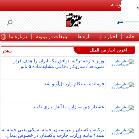
بـیتوتــه
و
منو
خانه
اخبار داغ
تازه ها
تبلیغات در بیتوته
درباره ما
ت
آخرین اخبار بین الملل
بیشتر »
وزیر خارجه ترکیه: توافق مکه ایران را هدف قرار
نمی‌دهد / سازوکار دفاعی مشابه ماده ۵ ناتو
فرمانده سنتکام وارد تل‌آویو شد
هشدار چین به ژاپن: با آتش بازی نکنید
ترکیه، پاکستان و عربستان: حمله به یکی یعنی حمله به
همه / بیانیه وزارت خارجه پاکستان در خصوص پیمان