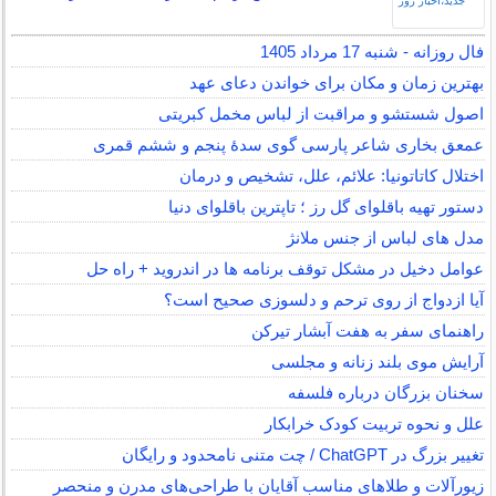
فال روزانه - شنبه 17 مرداد 1405
بهترین زمان و مکان برای خواندن دعای عهد
اصول شستشو و مراقبت از لباس مخمل کبریتی
عمعق بخاری شاعر پارسی گوی سدهٔ پنجم و ششم قمری
اختلال کاتاتونیا: علائم، علل، تشخیص و درمان
دستور تهیه باقلوای گل رز ؛ تاپترین باقلوای دنیا
مدل های لباس از جنس ملانژ
عوامل دخیل در مشکل توقف برنامه ها در اندروید + راه حل
آیا ازدواج از روی ترحم و دلسوزی صحیح است؟
راهنمای سفر به هفت آبشار تیرکن
آرایش موی بلند زنانه و مجلسی
سخنان بزرگان درباره فلسفه
علل و نحوه تربیت کودک خرابکار
تغییر بزرگ در ChatGPT / چت متنی نامحدود و رایگان
زیورآلات و طلاهای مناسب آقایان با طراحی‌های مدرن و منحصر