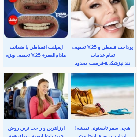
پرداخت قسطی و 25% تخفیف
ایمپلنت اقساطی با ضمانت
تمام خدمات
مادام‌العمر+ 25% تخفیف ویژه
دندانپزشکی◀فرصت محدود
هیچی سفر تابستونی نمیشه!
ارزانترین و راحت ترین روش
ارزانترین تورها اینجاست
خرید بلیط اتوبوس برای همه