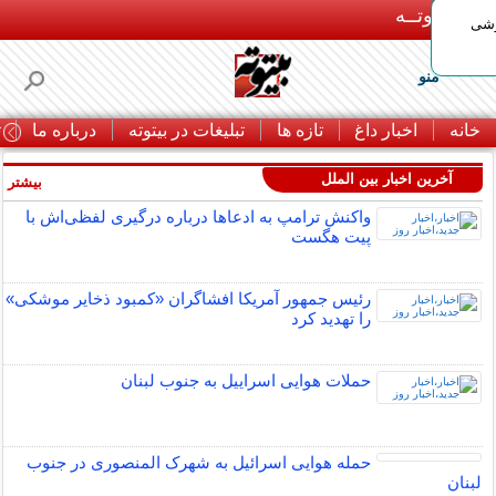
بـیتوتــه
وشی
منو
خانه
اخبار داغ
تازه ها
تبلیغات در بیتوته
درباره ما
ت
آخرین اخبار بین الملل
بیشتر »
واکنش ترامپ به ادعاها درباره درگیری لفظی‌اش با
پیت هگست
رئیس جمهور آمریکا افشاگران «کمبود ذخایر موشکی»
را تهدید کرد
حملات هوایی اسراییل به جنوب لبنان
حمله هوایی اسرائیل به شهرک المنصوری در جنوب
لبنان