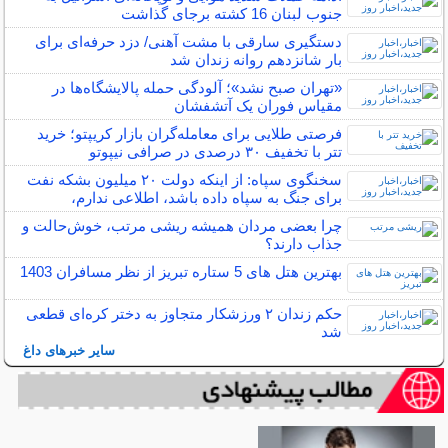
جنوب لبنان 16 کشته برجای گذاشت
دستگیری سارقی با مشت آهنی/ دزد حرفه‌ای برای
بار شانزدهم روانه زندان شد
«تهران صبح نشد»؛ آلودگی حمله پالایشگاه‌ها در
مقیاس فوران یک آتشفشان
فرصتی طلایی برای معامله‌گران بازار کریپتو؛ خرید
تتر با تخفیف ۳۰ درصدی در صرافی نیپوتو
سخنگوی سپاه: از اینکه دولت ۲۰ میلیون بشکه نفت
برای جنگ به سپاه داده باشد، اطلاعی ندارم،
چرا بعضی مردان همیشه ریشی مرتب، خوش‌حالت و
جذاب دارند؟
بهترین هتل های 5 ستاره تبریز از نظر مسافران 1403
حکم زندان ۲ ورزشکار متجاوز به دختر کره‌ای قطعی
شد
سایر خبرهای داغ