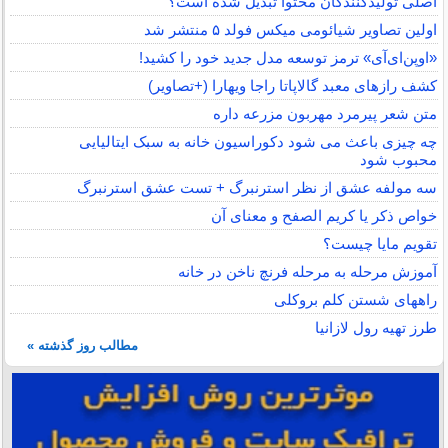
اصلی تولیدکنندگان محتوا تبدیل شده است؟
اولین تصاویر شیائومی میکس فولد ۵ منتشر شد
«اوپن‌ای‌آی» ترمز توسعه مدل جدید خود را کشید!
کشف رازهای معبد گالاپاتا راجا ویهارا (+تصاویر)
متن شعر پیرمرد مهربون مزرعه داره
چه چیزی باعث می شود دکوراسیون خانه به سبک ایتالیایی
محبوب شود
سه مولفه عشق از نظر استرنبرگ + تست عشق استرنبرگ
خواص ذکر یا کریم الصفح و معنای آن
تقویم مایا چیست؟
آموزش مرحله به مرحله فرنچ ناخن در خانه
راههای شستن کلم بروکلی
طرز تهیه رول لازانیا
مطالب روز گذشته »