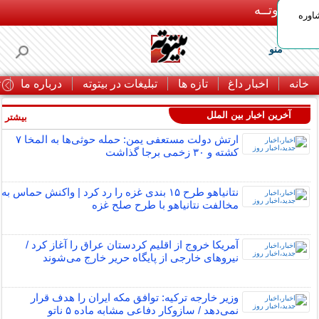
بـیتوتــه
اوره
منو
خانه
اخبار داغ
تازه ها
تبلیغات در بیتوته
درباره ما
ت
آخرین اخبار بین الملل
بیشتر »
ارتش دولت مستعفی یمن: حمله حوثی‌ها به المخا ۷
کشته و ۳۰ زخمی برجا گذاشت
نتانیاهو طرح ۱۵ بندی غزه را رد کرد | واکنش حماس به
مخالفت نتانیاهو با طرح صلح غزه
آمریکا خروج از اقلیم کردستان عراق را آغاز کرد /
نیروهای خارجی از پایگاه حریر خارج می‌شوند
وزیر خارجه ترکیه: توافق مکه ایران را هدف قرار
نمی‌دهد / سازوکار دفاعی مشابه ماده ۵ ناتو