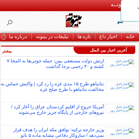
بـیتوتــه
منو
خانه
اخبار داغ
تازه ها
تبلیغات در بیتوته
درباره ما
ت
آخرین اخبار بین الملل
بیشتر »
ارتش دولت مستعفی یمن: حمله حوثی‌ها به المخا ۷
کشته و ۳۰ زخمی برجا گذاشت
نتانیاهو طرح ۱۵ بندی غزه را رد کرد | واکنش حماس به
مخالفت نتانیاهو با طرح صلح غزه
آمریکا خروج از اقلیم کردستان عراق را آغاز کرد /
نیروهای خارجی از پایگاه حریر خارج می‌شوند
وزیر خارجه ترکیه: توافق مکه ایران را هدف قرار
نمی‌دهد / سازوکار دفاعی مشابه ماده ۵ ناتو