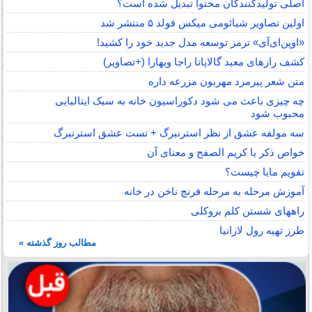
اصلی تولیدکنندگان محتوا تبدیل شده است؟
اولین تصاویر شیائومی میکس فولد ۵ منتشر شد
«اوپن‌ای‌آی» ترمز توسعه مدل جدید خود را کشید!
کشف رازهای معبد گالاپاتا راجا ویهارا (+تصاویر)
متن شعر پیرمرد مهربون مزرعه داره
چه چیزی باعث می شود دکوراسیون خانه به سبک ایتالیایی
محبوب شود
سه مولفه عشق از نظر استرنبرگ + تست عشق استرنبرگ
خواص ذکر یا کریم الصفح و معنای آن
تقویم مایا چیست؟
آموزش مرحله به مرحله فرنچ ناخن در خانه
راههای شستن کلم بروکلی
طرز تهیه رول لازانیا
مطالب روز گذشته »