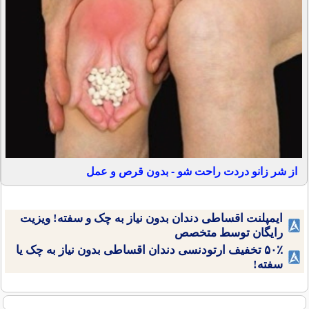
از شر زانو دردت راحت شو - بدون قرص و عمل
ایمپلنت اقساطی دندان بدون نیاز به چک و سفته! ویزیت
رایگان توسط متخصص
۵۰٪ تخفیف ارتودنسی دندان اقساطی بدون نیاز به چک یا
سفته!