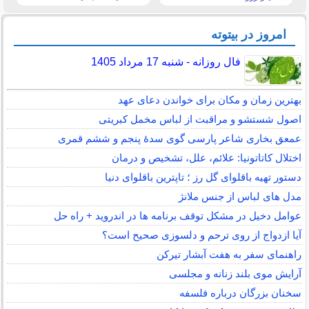
امروز در بیتوته
فال روزانه - شنبه 17 مرداد 1405
بهترین زمان و مکان برای خواندن دعای عهد
اصول شستشو و مراقبت از لباس مخمل کبریتی
عمعق بخاری شاعر پارسی گوی سدهٔ پنجم و ششم قمری
اختلال کاتاتونیا: علائم، علل، تشخیص و درمان
دستور تهیه باقلوای گل رز ؛ تاپترین باقلوای دنیا
مدل های لباس از جنس ملانژ
عوامل دخیل در مشکل توقف برنامه ها در اندروید + راه حل
آیا ازدواج از روی ترحم و دلسوزی صحیح است؟
راهنمای سفر به هفت آبشار تیرکن
آرایش موی بلند زنانه و مجلسی
سخنان بزرگان درباره فلسفه