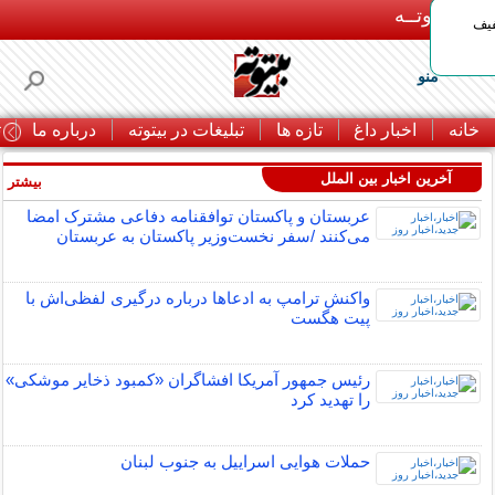
بـیتوتــه
د◀تا 50% تخفیف
منو
خانه
اخبار داغ
تازه ها
تبلیغات در بیتوته
درباره ما
ت
آخرین اخبار بین الملل
بیشتر »
عربستان و پاکستان توافقنامه دفاعی مشترک امضا
می‌کنند /سفر نخست‌وزیر پاکستان به عربستان
واکنش ترامپ به ادعاها درباره درگیری لفظی‌اش با
پیت هگست
رئیس جمهور آمریکا افشاگران «کمبود ذخایر موشکی»
را تهدید کرد
حملات هوایی اسراییل به جنوب لبنان