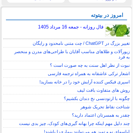
امروز در بیتوته
فال روزانه - جمعه 16 مرداد 1405
تغییر بزرگ در ChatGPT / چت متنی نامحدود و رایگان
زیورآلات و طلاهای مناسب آقایان با طراحی‌های مدرن و منحصر
به فرد
نبوت از نظر اهل سنت به چه صورت است ؟
اشعار ترکی عاشقانه به همراه ترجمه فارسی
اسپری فیکس کننده آرایش خود را در خانه بسازید!
روش های متفاوت بافت لیف
چگونه با ارتودنسی نخ دندان بکشیم؟
شناخت نقاط تحریک شوهر
چقدر به همسرتان اعتماد دارید؟
چند دلیل مهم اینکه چرا بهانه گیری‌های کودک، چیز بدی نیست
لباس‎های نو و تمیز هم می‌توانند بیماری‌زا باشند!