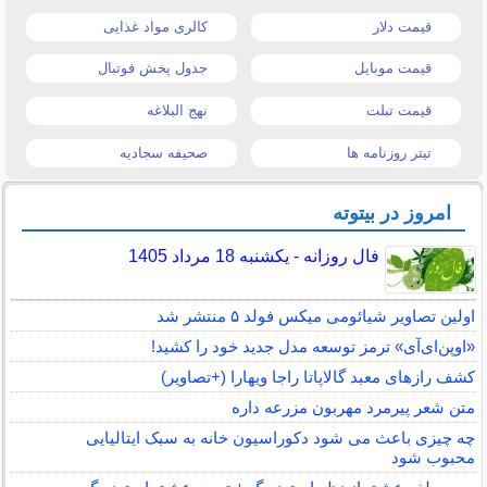
قیمت دلار
کالری مواد غذایی
قیمت موبایل
جدول پخش فوتبال
قیمت تبلت
نهج البلاغه
تیتر روزنامه ها
صحیفه سجادیه
امروز در بیتوته
فال روزانه - یکشنبه 18 مرداد 1405
اولین تصاویر شیائومی میکس فولد ۵ منتشر شد
«اوپن‌ای‌آی» ترمز توسعه مدل جدید خود را کشید!
کشف رازهای معبد گالاپاتا راجا ویهارا (+تصاویر)
متن شعر پیرمرد مهربون مزرعه داره
چه چیزی باعث می شود دکوراسیون خانه به سبک ایتالیایی
محبوب شود