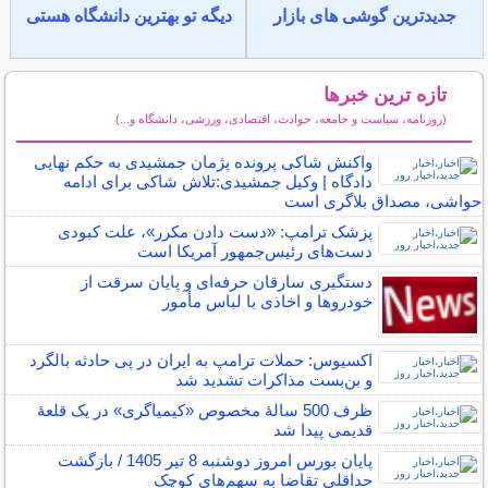
جدیدترین گوشی های بازار
دیگه تو بهترین دانشگاه هستی
تازه ترین خبرها
(روزنامه، سیاست و جامعه، حوادث، اقتصادی، ورزشی، دانشگاه و...)
سایر خبرهای داغ
واکنش شاکی پرونده پژمان جمشیدی به حکم نهایی
دادگاه | وکیل جمشیدی:تلاش شاکی برای ادامه
حواشی، مصداق بلاگری است
پزشک ترامپ: «دست دادن مکرر»، علت کبودی
دست‌های رئیس‌جمهور آمریکا است
دستگیری سارقان حرفه‌ای و پایان سرقت از
خودروها و اخاذی با لباس مأمور
اکسیوس: حملات ترامپ به ایران در پی حادثه بالگرد
و بن‌بست مذاکرات تشدید شد
ظرف 500 سالۀ مخصوص «کیمیاگری» در یک قلعۀ
قدیمی پیدا شد
پایان بورس امروز دوشنبه 8 تیر 1405 / بازگشت
حداقلی تقاضا به سهم‌های کوچک