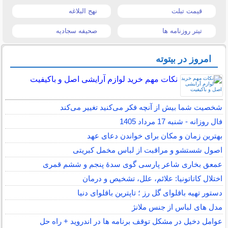
قیمت تبلت
نهج البلاغه
تیتر روزنامه ها
صحیفه سجادیه
امروز در بیتوته
نکات مهم خرید لوازم آرایشی اصل و باکیفیت
شخصیت شما بیش از آنچه فکر می‌کنید تغییر می‌کند
فال روزانه - شنبه 17 مرداد 1405
بهترین زمان و مکان برای خواندن دعای عهد
اصول شستشو و مراقبت از لباس مخمل کبریتی
عمعق بخاری شاعر پارسی گوی سدهٔ پنجم و ششم قمری
اختلال کاتاتونیا: علائم، علل، تشخیص و درمان
دستور تهیه باقلوای گل رز ؛ تاپترین باقلوای دنیا
مدل های لباس از جنس ملانژ
عوامل دخیل در مشکل توقف برنامه ها در اندروید + راه حل