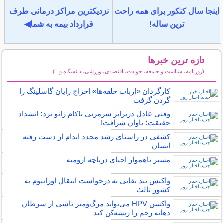
اینجا سال کنکور برای همه راحت
نزدیکترین مراکز درمانی طرف
ترین ساله!
قرارداد بیمه به شما◀
تازه ترین خبرها
(روزنامه، سیاست و جامعه، حوادث، اقتصادی، ورزشی، دانشگاه و...)
سایر خبرهای داغ
کارگردان «ارباب حلقه‌ها» اخراج رایان گاسلینگ را
گردن گرفت
وقتی عادل دربرابر سرمربی ناکام زانو نزد؛ انسداد
حقیقت؛ تاوان شرافت!
کشفی در راستای رشد مجدد اندام از دست رفته
انسان
مسیر ناهموار احیای دریاچه ارومیه
واکنش تند بقائی به درخواست انتقال اورانیوم به
کشور ثالث
واکسن HPV می‌تواند مرگ‌ومیر ناشی از سرطان
دهانه رحم را ریشه‌کن کند