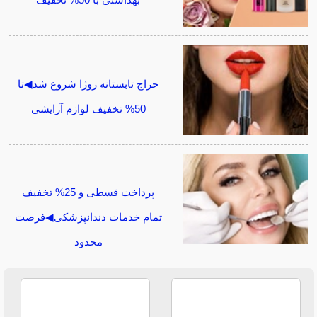
بهداشتی با 50% تخفیف
حراج تابستانه روژا شروع شد◀تا
50% تخفیف لوازم آرایشی
پرداخت قسطی و 25% تخفیف
تمام خدمات دندانپزشکی◀فرصت
محدود