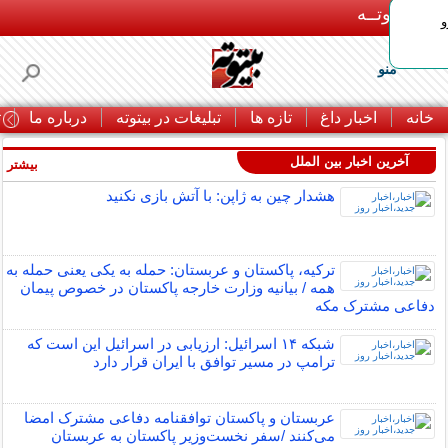
بـیتوتــه
و
منو
خانه
اخبار داغ
تازه ها
تبلیغات در بیتوته
درباره ما
ت
آخرین اخبار بین الملل
بیشتر »
هشدار چین به ژاپن: با آتش بازی نکنید
ترکیه، پاکستان و عربستان: حمله به یکی یعنی حمله به
همه / بیانیه وزارت خارجه پاکستان در خصوص پیمان
دفاعی مشترک مکه
شبکه ۱۴ اسرائیل: ارزیابی در اسرائیل این است که
ترامپ در مسیر توافق با ایران قرار دارد
عربستان و پاکستان توافقنامه دفاعی مشترک امضا
می‌کنند /سفر نخست‌وزیر پاکستان به عربستان