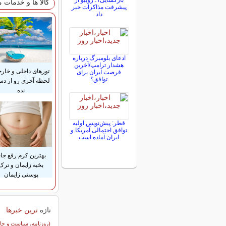
بازگشایی؟؛ روبیو از
کالا ها و خدمات 
پیشرفت مذاکرات خبر
داد
ادعای بلومبرگ درباره
هشدار ترامپ/آخرین
تورهای داخلی و خار
فرصت ایران برای
توافق؟
لحظه آخری رو از د
نده
قطر: پیش‌نویس اولیه
توافق احتمالی آمریکا و
ایران آماده است
بهترین کرم رفع جا
بخیه زایمان و ترک
پوستی زایمان
تازه
ترین خبرها
سایر خبرهای داغ
(روزنامه، سیاست و جا