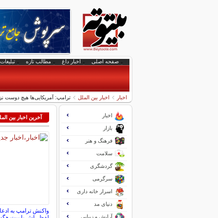
صفحه اصلی
اخبار داغ
مطالب تازه
تبلیغات 
اخبار
اخبار بین الملل
ترامپ: آمریکایی‌ها هیچ دوست نزدیک
اخبار
آخرین اخبار بین الم
بازار
فرهنگ و هنر
سلامت
گردشگری
سرگرمی
اسرار خانه داری
دنیای مد
واکنش ترامپ به ادعاه
آرایش و زیبایی
لفظی‌اش با پیت هگ