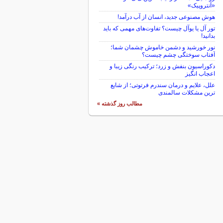
«آنتروپیک»
هوش مصنوعی جدید، انسان از آب درآمد!
تور آل یا یوآل چیست؟ تفاوت‌های مهمی که باید
بدانید!
نور خورشید و دشمن خاموش چشمان شما؛
آفتاب سوختگی چشم چیست؟
دکوراسیون بنفش و زرد؛ ترکیب رنگی زیبا و
اعجاب انگیز
علل، علایم و درمان سندرم فرتوتی؛ از شایع
ترین مشکلات سالمندی
مطالب روز گذشته »