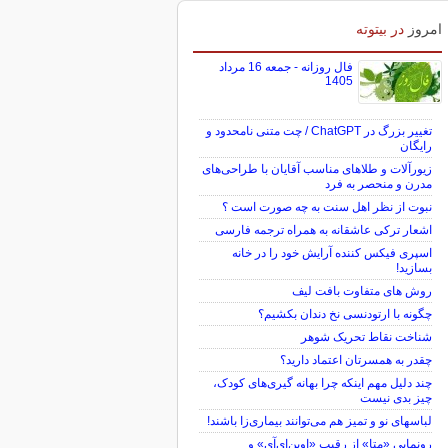
امروز
در بیتوته
فال روزانه - جمعه 16 مرداد
1405
تغییر بزرگ در ChatGPT / چت متنی نامحدود و
رایگان
زیورآلات و طلاهای مناسب آقایان با طراحی‌های
مدرن و منحصر به فرد
نبوت از نظر اهل سنت به چه صورت است ؟
اشعار ترکی عاشقانه به همراه ترجمه فارسی
اسپری فیکس کننده آرایش خود را در خانه
بسازید!
روش های متفاوت بافت لیف
چگونه با ارتودنسی نخ دندان بکشیم؟
شناخت نقاط تحریک شوهر
چقدر به همسرتان اعتماد دارید؟
چند دلیل مهم اینکه چرا بهانه گیری‌های کودک،
چیز بدی نیست
لباس‎های نو و تمیز هم می‌توانند بیماری‌زا باشند!
رونمایی «متا» از رقیب «اوپن‌ای‌آی» و