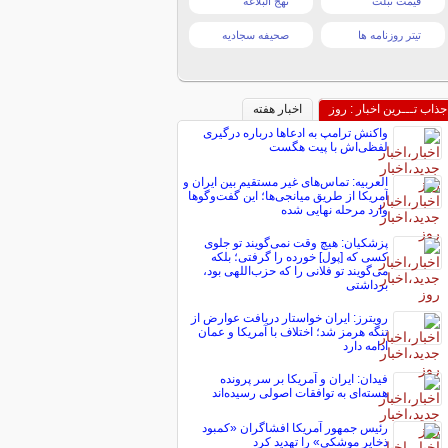
قیمت تبلت
نهج البلاغه
تیتر روزنامه ها
صحیفه سجادیه
جذاب تـــرین اخبار : روز
اخبار هفته
واکنش ترامپ به ادعاها درباره درگیری
لفظی‌اش با پیت هگست
العربیه: تماس‌های غیر مستقیم بین ایران و
آمریکا از طریق میانجی‌ها؛ این گفت‌و‌گو‌ها
وارد مرحله نهایی شده
پزشکیان: هیچ وقت نمی‌گویند تو جلوی
کسی که [پول] خورده را گرفتی؛ بلکه
می‌گویند تو فلانی را که حزب‌اللهی بود،
برداشتی
رویترز: ایران خواستار دریافت عوارض از
تنگه هرمز شد؛ اختلاف با آمریکا و عمان
ادامه دارد
فیدان: ایران و آمریکا بر سر پرونده
هسته‌ای به توافقات اصولی رسیده‌اند
رئیس جمهور آمریکا افشاگران «کمبود
ذخایر موشکی» را تهدید کرد