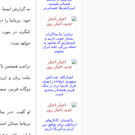
عصبانی هستند،
اسرائیلی‌ها عصبانی‌تر
به گزارش ایسنا، 
خود، بریتانیا را
کنگره، در مورد 
ترامپ: ما مذاکرات
بسیار خوبی داریم و
امیدواریم که مجبور به
خواهد شد».
حمله بزرگی علیه ایران
نشویم
ترامپ همچنین تاکی
انصارالله: نفت‌کش
ملت زبان و ارزش
سعودی «وفاء» را هدف
قرار دادیم/ تردد در تنگه
دوگانه قرمز، سفید
هرمز همچنان محدود
است
او گفت: «در سای
پاکستان: کانال‌های
ارتباطی برای توافق بین
ایران و آمریکا داریم
اما در واقع، هیچ 