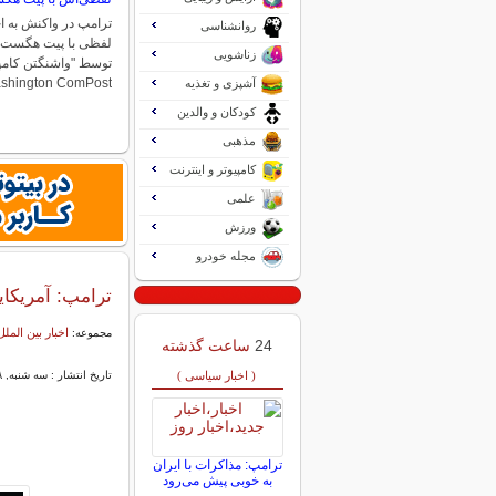
ترامپ در واکنش به ا
روانشناسی
لفظی با پیت هگست م
زناشویی
Washington ComPost)، یکی از بد
آشپزی و تغذیه
کودکان و والدین
مذهبی
کامپیوتر و اینترنت
علمی
ورزش
مجله خودرو
ترامپ: آمریکایی
اخبار بین الملل
مجموعه:
24
ساعت گذشته
( اخبار سیاسی )
تاریخ انتشار : سه شنبه, ۰۸ اردیبهشت ۱۴۰۵ ۲۲:۱۷
ترامپ: مذاکرات با ایران
به خوبی پیش می‌رود