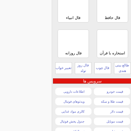
فال حافظ
فال انبیاء
استخاره با قرآن
فال روزانه
طالع بینی
فال روز
فال چوب
تعبیر خواب
هندی
تولد
سرویس ها
قیمت خودرو
اطلاعات دارویی
قیمت طلا و سکه
ویدئوهای فوتبال
قیمت دلار
کالری مواد غذایی
قیمت موبایل
جدول پخش فوتبال