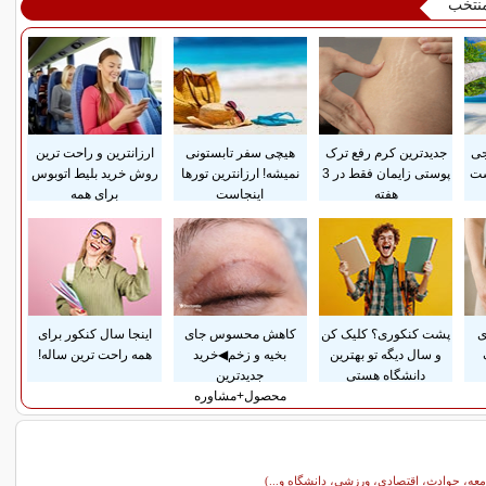
منتخب
جی
جدیدترین کرم رفع ترک
هیچی سفر تابستونی
ارزانترین و راحت ترین
ست
پوستی زایمان فقط در 3
نمیشه! ارزانترین تورها
روش خرید بلیط اتوبوس
هفته
اینجاست
برای همه
ی
پشت کنکوری؟ کلیک کن
کاهش محسوس جای
اینجا سال کنکور برای
و سال دیگه تو بهترین
بخیه و زخم◀خرید
همه راحت ترین ساله!
دانشگاه هستی
جدیدترین
محصول+مشاوره
معه، حوادث، اقتصادی، ورزشی، دانشگاه و...)