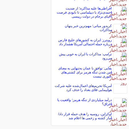
افراطی‌ها علیه مذاکره؛ از ضدیت
احمدی‌نژاد با دیپلماسی تا نابودی فرصت
احیای برجام در دولت رییسی
کریدور میانی؛ مهم‌ترین خبر پنهان
مذاکرات
رویترز: ایران به کشورهای خلیج فارس
درباره حمله احتمالی آمریکا هشدار داد
ترامپ: مذاکرات با ایران به خوبی پیش
می‌رود
بقایی: توافق با عمان به‌تنهایی به معنای
امن شدن تنگه هرمز برای کشتی‌های
عبوری نیست
آمریکا تحریم‌های اعمال‌شده علیه شرکت
هواپیمایی فلای بغداد را حذف کرد
درآمد میلیاردی از تنگه هرمز؛ واقعیت یا
اغراق؟
اوکراین، روسیه را هدف حمله قرار داد/
آمار کشته و زخمی ها اعلام شد