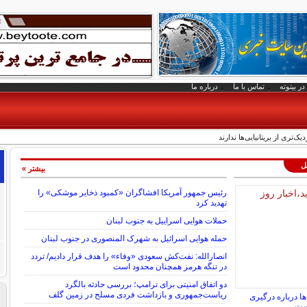
در بیتوته
تماس با ما
درباره ما
‌تری از بریتانیایی‌ها ندارند
لل
بیشتر »
رئیس جمهور آمریکا افشاگران «کمبود ذخایر موشکی» را
تهدید کرد
حملات هوایی اسراییل به جنوب لبنان
حمله هوایی اسرائیل به شهرک المنصوری در جنوب لبنان
انصارالله: نفت‌کش سعودی «وفاء» را هدف قرار دادیم/ تردد
در تنگه هرمز همچنان محدود است
دو اتفاق امنیتی برای ترامپ؛ بررسی حادثه بالگرد
ریاست‌جمهوری و بازداشت فردی مسلح در زمین گلف
ا درباره درگیری
ست