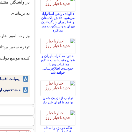
در واشنگتن منتشر 
نه بریتانیا».
قالیباف راهی اسلام‌آباد
می‌شود؛ تلاش پاکستان
و قطر برای بازگرداندن
تهران و واشنگتن به میز
مذاکره
وزارت امور خارج
ترنر» سفیر بریتان
بقائی: مذاکرات ایران و
کننده موضع دولت ب
عمان مثبت است / نتایج
مذاکرات پس از
جمع‌بندی اطلاع‌رسانی
خواهد شد
ایمپلنت اقسا
۵۰٪ تخفیف ارتودنسی دندان اقساطی بدون نیاز به چک یا سفته!
ترامپ از نزدیک شدن
توافق با ایران خبر داد
تنگه هرمز در آستانه