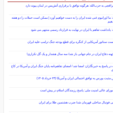
راقچی به حزب‌الله: هرگونه توافق با برقراری آتش‌بس در لبنان پیوند دارد
 ما اورانیوم غنی شده ایران را به دست خواهیم آورد | ممکن است حملات را دو هفته
دهیم
 یادداشت تفاهم با ایران در نهایت به قرارداد رسمی منتهی می شود
ت سناتور آمریکایی از کنگره برای قطع بودجه جنگ ترامپ علیه ایران
نه دفاع ایران در جام جهانی باز شد/ سه سال هشدار و یک گل تکراری!
در پاسخ به خبرنگاران: امضا شد / امضای تفاهم‌نامه پایان جنگ ایران و آمریکا در کاخ
ی
ثبت بورس به توافق احتمالی ایران و آمریکا (۲۳ خرداد ۱۴۰۵)
ورای عالی امنیت ملی: ‏پاسخ رزمندگان اسلام در پیش است
لی فوتبال ساحلی قهرمان شد/ ضرب هشتمین طلا برای ایران