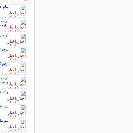
پیام ع
ترامپ:
ادامه 
ترامپ:
درخواس
زخم که
ترامپ 
ورسا
واکنش م
دبیر ش
تیم م