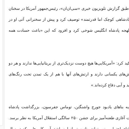
طبق گزارش تلویزیون خبری «سی‌ان‌ان»، رئیس‌جمهور آمریکا در سخنان
 «پادشاهی کوچک اما قدرتمند» توصیف کرد و پیش از سخنرانی آتی او در
لهجه پادشاه انگلیس شوخی کرد و افزود که این «باعث حسادت همه
د کرد: «آمریکایی‌ها هیچ دوست نزدیک‌تری از بریتانیایی‌ها ندارند و هر دو
‌های یکسانی دارند و ارتش‌های آنها با هم از یک تمدن تحت رنگ‌های
 و آبی دفاع کرده‌اند.»
ه بناهای یادبود جورج واشنگتن، توماس جفرسون، بزرگداشت پادشاه
بریتانیا ممکن است آغازی طعنه‌آمیز برای جشن ۲۵۰ سالگی استقلال آمریکا به نظر برسد.
ادای احترامی نمی‌تواند مناسب‌تر از این باشد. آمریکایی‌هایی که در سال