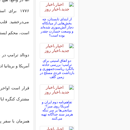
۱۷۷۶ برای 
از ابتدای تابستان، چه
می‌درخشید. قلب‌
بخش‌هایی از میانکاله
دچار آتش‌سوزی شده‌اند
و وسعت خسارت چقدر
است، محکم ایستاد
بوده است؟
دونالد ترامپ در 
دو اتفاق امنیتی برای
ترامپ؛ بررسی حادثه
آمریکا و بریتانیا
بالگرد ریاست‌جمهوری و
بازداشت فردی مسلح در
زمین گلف
قرار است اواخر 
مشترک کنگره ایال
تفاهم‌نامه دوم ایران و
آمریکا روی میز؟؛
میانجی‌ها بر سر تنگه
هرمز سند جداگانه تهیه
می‌کنند
همزمان با سفر پ