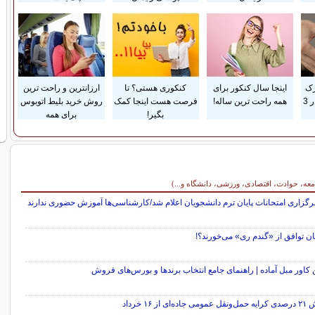
رک
اینجا سال کنکور برای
کنکوری هستی؟ تا
ارزانترین و راحت ترین
پوستی زایمان فقط در 3
همه راحت ترین ساله!
فرصت هست اینجا کمک
روش خرید بلیط اتوبوس
بگیر!
برای همه
معه، حوادث، اقتصادی، ورزشی، دانشگاه و...)
رگزاری امتحانات پایان ترم دانشجویان اعلام شد/کارشناسی‌ها آموزش حضوری ندارند
ن توافق از «گندم ری» می‌خورند؟!
 کاور مبل آماده | راهنمای جامع انتخاب برندها و بورس‌های فروش
ده‌ای از ۱۶ خرداد