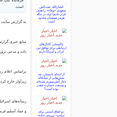
است.
انصارالله: نفت‌کش
سعودی «وفاء» را هدف
قرار دادیم/ تردد در تنگه
هرمز همچنان محدود
به گزارش سایت دی
است
منابع خبری گزار
پاکستان: کانال‌های
ارتباطی برای توافق بین
داده و مدعی ترو
ایران و آمریکا داریم
از ابتدای تابستان، چه
بخش‌هایی از میانکاله
زیرآوار خارج کرد
دچار آتش‌سوزی شده‌اند
و وسعت خسارت چقدر
بوده است؟
رسانه‌های اسرائی
و عماد أسلیم فرم
دو اتفاق امنیتی برای
ترامپ؛ بررسی حادثه