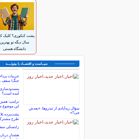
پشت کنکوری؟ کلیک کن
سال دیگه تو بهترین
دانشگاه هستی
---------------- سیــاست و اقتصــاد با بیتوتــــه ---
جزییات پردا
جنگ/ سقف و
مسدودسازی ب
آمده است؟
ترامپ: همین 
این موضوع ش
سؤال زیدآبادی از تندروها: «بعدش
چی؟»
پشت‌پرده تلا
طرح مشترک 
زلنسکی سفیر 
هشدار درباره