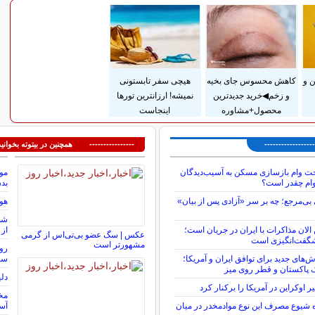
سایر خبرهای داغ
 و
کاهش محسوس جای بخیه
هیچی سفر تابستونی
و زخم◀خرید جدیدترین
نمیشه! ارزانترین تورها
محصول+مشاوره
اینجاست
---------------
---------------- همچنین در بیتوته بخوانید
خت وام بازسازی مسکن به آسیب‌دیدگان
موج
ام چقدر است؟
بد
ی‌مرجع؛ چه بر سر «آزادی پس از بیان»
هوش
الان مذاکرات با ایران در جریان است؛
از 
عکس | سگ عضو بی‌تی‌اس از گرمی
گفت‌انگیزی است
مشهورتر است
روی
ش‌های جدید برای توافق ایران و آمریکا؛
سا
پاکستان و قطر روی میز
دل
اوکراین در آمریکا را برکنار کرد
مخا
 شیوع مصرف این نوع موادمخدر در میان
آسا