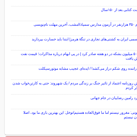
کتابی بعد از ۱۵۰سال
 مهلت نام‌نویسی
سمی ایران به کشتی‌های تجاری در تنگۀ هرمز| ابتدا باید خسارت بپردازید
ایران ۵۰ میلیون بشکه در دو هفته صادر کرد | در پی ابهام درباره مذاکرات؛ قیمت نفت
ش یافت
اننده روی شکم دراز می‌کشد! / ایده‌ای عجیب مشابه موتورسیکلت
روزنامه اعتماد از تاثیر جنگ بر زندگی مردم / یک شهروند: حتی به کارتن‌خواب شدن
ر کردم
نی: مغرور نیستم اما ما فوق‌العاده هستیم/توخل: این بهترین بازی ما بود، اصلا
ن نیستم