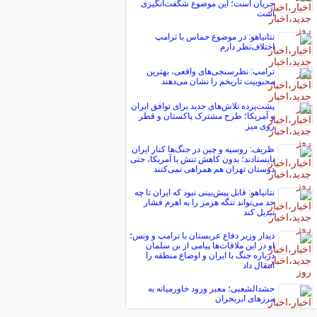
جریان است؛ این موضوع شگفت‌انگیزی
است
نتانیاهو: در موضوع حماس با ترامپ
اختلاف‌نظر دارم
ترامپ: نظرسنجی‌های واقعی، بهترین
محبوبیت تاریخم را نشان می‌دهند
پشت‌پرده تلاش‌های جدید برای توافق ایران
و آمریکا؛ طرح مشترک پاکستان و قطر
روی میز
ظریف: روسیه و چین در جنگ‌ها کنار ایران
نایستادند؛ بدون کاهش تنش با آمریکا، حتی
دوستان تهران هم همراهی نمی‌کنند
نتانیاهو: قابل پیش‌بینی نبود که ایران تا چه
حد می‌تواند تنگه هزمز را به اهرم فشار
تبدیل کند
دیدار وزیر دفاع عربستان با ترامپ و ونس؛
او در این ملاقات‌ها پیامی از بن سلمان
درباره جنگ با ایران و اوضاع منطقه را
انتقال داد
حشدالشعبی؛ معبر ورود خاورمیانه به
مرزهای ابربحران