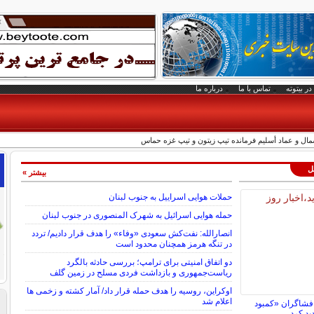
در بیتوته
تماس با ما
درباره ما
مال و عماد أسلیم فرمانده تیپ زیتون و تیپ غزه حماس
لل
بیشتر »
حملات هوایی اسراییل به جنوب لبنان
حمله هوایی اسرائیل به شهرک المنصوری در جنوب لبنان
انصارالله: نفت‌کش سعودی «وفاء» را هدف قرار دادیم/ تردد
در تنگه هرمز همچنان محدود است
دو اتفاق امنیتی برای ترامپ؛ بررسی حادثه بالگرد
ریاست‌جمهوری و بازداشت فردی مسلح در زمین گلف
اوکراین، روسیه را هدف حمله قرار داد/ آمار کشته و زخمی ها
اعلام شد
افشاگران «کمبود
ید کرد