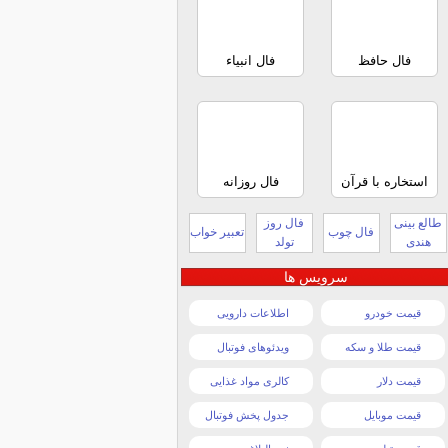
فال حافظ
فال انبیاء
استخاره با قرآن
فال روزانه
طالع بینی
فال روز
فال چوب
تعبیر خواب
هندی
تولد
سرویس ها
قیمت خودرو
اطلاعات دارویی
قیمت طلا و سکه
ویدئوهای فوتبال
قیمت دلار
کالری مواد غذایی
قیمت موبایل
جدول پخش فوتبال