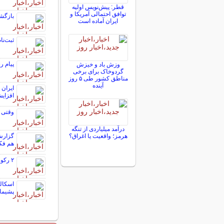
قطر: پیش‌نویس اولیه
توافق احتمالی آمریکا و
بازگشت 
ایران آماده است
ثبت‌نام ۳۵۰ هزارنفر در آزمون مدارس سمپاد/امشب، آخرین
پیام ر
وزش باد و خیزش
گردوخاک برای برخی
مناطق کشور طی ۵ روز
آینده
افزای
وقتی ر
درآمد میلیاردی از تنگه
گزارش 
هرمز؛ واقعیت یا اغراق؟
هم فک
۲ رکورد رامین رضاییان در جام جهانی
اسکالو
پشیما