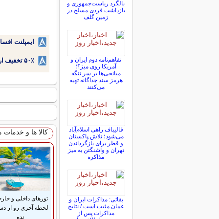
بالگرد ریاست‌جمهوری و
بازداشت فردی مسلح در
زمین گلف
ایمپلنت اقسا
تفاهم‌نامه دوم ایران و
۵۰٪ تخفیف ارتودنسی دندان اقساطی بدون نیاز به چک یا سفته!
آمریکا روی میز؟؛
میانجی‌ها بر سر تنگه
هرمز سند جداگانه تهیه
می‌کنند
قالیباف راهی اسلام‌آباد
کالا ها و خدمات 
می‌شود؛ تلاش پاکستان
و قطر برای بازگرداندن
تهران و واشنگتن به میز
مذاکره
تورهای داخلی و خار
بقائی: مذاکرات ایران و
عمان مثبت است / نتایج
لحظه آخری رو از د
مذاکرات پس از
نده