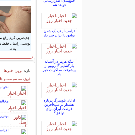
جمع‌بندی اطلاع‌رسانی
خواهد شد
ترامپ از نزدیک شدن
توافق با ایران خبر داد
جدیدترین کرم رفع ت
هفته
تنگه هرمز در آستانه
بازگشایی؟؛ روبیو از
پیشرفت مذاکرات خبر
تازه
ترین خبرها
داد
سایر خبرهای داغ
(روزنامه، سیاست و جا
نحوه ب
ادعای بلومبرگ درباره
مخالفا
هشدار ترامپ/آخرین
فرصت ایران برای
توافق؟
بهترین
افزایش ۲۱ درصدی کرایه حمل‌ونقل عمومی جا