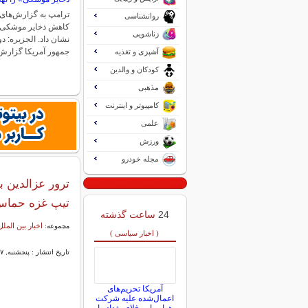
ترامپ به گزارش‌های ر
روانشناسی
کاهش ذخایر موشکی 
زناشویی
نشان داد. الجزیره: د
جمهور آمریکا گزارش‌
آشپزی و تغذیه
کودکان و والدین
مذهبی
کامپیوتر و اینترنت
علمی
ورزش
مجله خودرو
ترور عزالدین ب
تیپ غزه حما
24
ساعت گذشته
اخبار بین الملل
مجموعه:
( اخبار سیاسی )
تاریخ انتشار : پنجشنبه, ۰۷ خرداد ۱۴۰۵ ۱۰:۵۳
آمریکا تحریم‌های
اعمال‌شده علیه شرکت