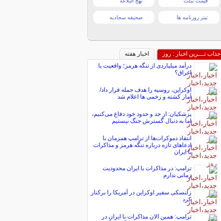
قیمت تبلت
نهج البلاغه
تیتر روزنامه ها
صحیفه سجادیه
جذاب تـــرین اخبار : روز
اخبار هفته
درآمد میلیاردی از تنگه هرمز؛ واقعیت یا
اغراق؟
اوکراین، روسیه را هدف حمله قرار داد/
آمار کشته و زخمی ها اعلام شد
پزشکیان: از حد و حدود خود دفاع می‌کنیم،
اما به دنبال گسترش جنگ نیستیم
انتقاد دموکرات‌ها از ترامپ همزمان با
ادعاهای تازه درباره تنگه هرمز و مذاکرات
با ایران
ترامپ: در مذاکرات با ایران محدودیت
زمانی ندارم
زلنسکی سفیر اوکراین در آمریکا را برکنار
کرد
ترامپ: همین الان مذاکرات با ایران در