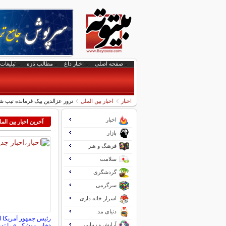
صفحه اصلی
اخبار داغ
مطالب تازه
تبلیغات 
اخبار
اخبار بین الملل
ترور عزالدین بیک فرمانده تیپ ش
اخبار
آخرین اخبار بین الم
بازار
فرهنگ و هنر
سلامت
گردشگری
سرگرمی
اسرار خانه داری
دنیای مد
رئیس جمهور آمریکا 
آرایش و زیبایی
ذخایر موشکی» را تهد