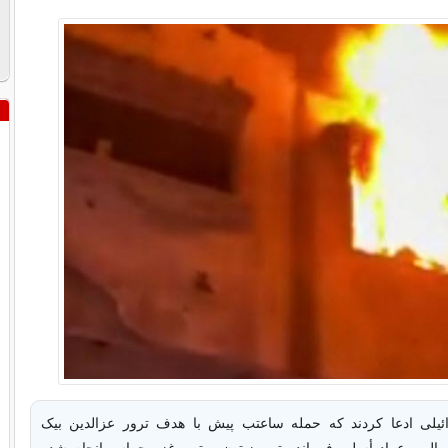
ائیلی ادعا کردند که حمله ساعتب پیش با هدف ترور عزالدین بیک
مال و عماد أسلیم فرمانده تیپ زیتون و تیپ غزه حماس انجام شده