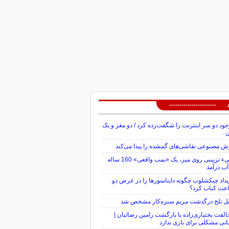
 -----------------------
ود دو سر اینترنت را شگفت‌زده کرد / دو مغز و یک
ن
 مصنوعی نقاشی‌های گمشده را پیدا می‌کند
شیء تزیینی روی میز، یک «بمب واقعی» 160 ساله
آب درآمد
داد چیکشلوب چگونه دایناسورها را در عرض دو
عت کباب کرد؟
یل تلخ درگذشت مریم سبزه‌کار مشخص شد
لفت بختیاری‌زاده با بازگشت رامین رضائیان |
نی مشکلی برای بازی ندارد