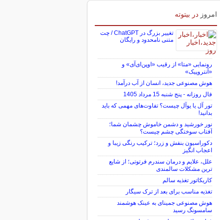
امروز
در بیتوته
تغییر بزرگ در ChatGPT / چت
متنی نامحدود و رایگان
رونمایی «متا» از رقیب «اوپن‌ای‌آی» و
«آنتروپیک»
هوش مصنوعی جدید، انسان از آب درآمد!
فال روزانه - پنج شنبه 15 مرداد 1405
تور آل یا یوآل چیست؟ تفاوت‌های مهمی که باید
بدانید!
نور خورشید و دشمن خاموش چشمان شما؛
آفتاب سوختگی چشم چیست؟
دکوراسیون بنفش و زرد؛ ترکیب رنگی زیبا و
اعجاب انگیز
علل، علایم و درمان سندرم فرتوتی؛ از شایع
ترین مشکلات سالمندی
کاریکاتور تغذیه سالم
تغذیه مناسب برای بعد از ترک سیگار
هوش مصنوعی جمینای به عینک هوشمند
سامسونگ رسید