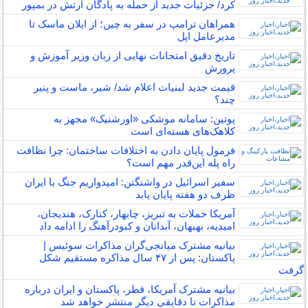
کرد/ جزئیات جدید از حمله به پادگان ارتش در بمپور
همراهان ترامپ در سفر به چین؛ از ایلان ماسک تا
مدیرعامل اپل
تاریخ دقیق امتحانات نهایی از زبان وزیر آموزش و
پرورش
قیمت جدید لبنیات اعلام شد/ شیر، ماست و پنیر
چند؟
پوتین: سامانه موشکی «اورشنیک» مجهز به
کلاهک‌های هسته‌ای است
فرمول پایان دادن به اختلافات ساختمان: چرا نظافت
راه پله این‌قدر مهم است؟
سفیر اسرائیل در واشنگتن: امیدواریم جنگ با ایران
ظرف دو هفته پایان یابد
آمریکا حملات به تبریز، چابهار، کنارک، هندیجان،
امیدیه، بهبهان، آبدانان و کبودرآهنگ را ادامه داد
بیانیه مشترک میانجی‌گران مذاکرات سوئیس |
پاکستان: پس از ۴۷ سال مذاکره مستقیم شکل
گرفت
بیانیه مشترک آمریکا، قطر، پاکستان و ایران درباره
مذاکرات تا دقایقی دیگر منتشر خواهد شد