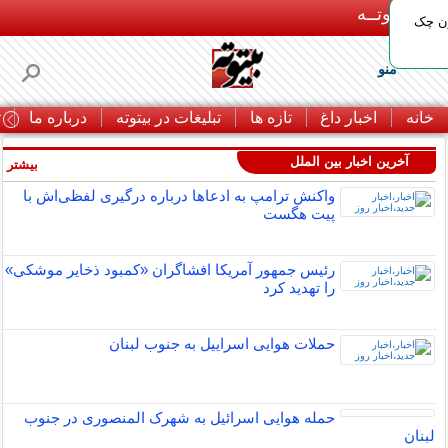
بـیتوتــه
ون چک
منو
خانه
اخبار داغ
تازه ها
تبلیغات در بیتوته
درباره ما
ت
آخرین اخبار بین الملل
بیشتر »
واکنش ترامپ به ادعاها درباره درگیری لفظی‌اش با
پیت هگست
رئیس جمهور آمریکا افشاگران «کمبود ذخایر موشکی»
را تهدید کرد
حملات هوایی اسراییل به جنوب لبنان
حمله هوایی اسرائیل به شهرک المنصوری در جنوب
لبنان