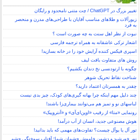
تغییر بزرگ در ChatGPT / چت متنی نامحدود و رایگان
زیورآلات و طلاهای مناسب آقایان با طراحی‌های مدرن و منحصر
به فرد
نبوت از نظر اهل سنت به چه صورت است ؟
اشعار ترکی عاشقانه به همراه ترجمه فارسی
اسپری فیکس کننده آرایش خود را در خانه بسازید!
روش های متفاوت بافت لیف
چگونه با ارتودنسی نخ دندان بکشیم؟
شناخت نقاط تحریک شوهر
چقدر به همسرتان اعتماد دارید؟
چند دلیل مهم اینکه چرا بهانه گیری‌های کودک، چیز بدی نیست
لباس‎های نو و تمیز هم می‌توانند بیماری‌زا باشند!
رونمایی «متا» از رقیب «اوپن‌ای‌آی» و «آنتروپیک»
هوش مصنوعی جدید، انسان از آب درآمد!
تور آل یا یوآل چیست؟ تفاوت‌های مهمی که باید بدانید!
نور خورشید و دشمن خاموش چشمان شما؛ آفتاب سوختگی چشم