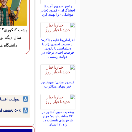
رئیس جمهور آمریکا
افشاگران «کمبود ذخایر
موشکی» را تهدید کرد
پشت کنکوری؟ ک
سال دیگه تو 
افراطی‌ها علیه مذاکره؛
از ضدیت احمدی‌نژاد با
دانشگاه ه
دیپلماسی تا نابودی
فرصت احیای برجام در
دولت رییسی
کریدور میانی؛ مهم‌ترین
خبر پنهان مذاکرات
ایمپلنت اقسا
۵۰٪ تخفیف ارتودنسی دندان اقساطی بدون نیاز به چک یا سفته!
وضعیت جوی کشور در
۷۲ ساعت آینده؛ موج
بارش‌های تابستانه در
راه ۱۱ استان