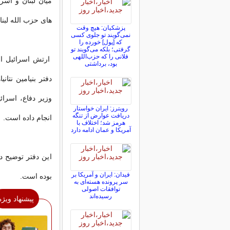
میان لبنان و اسر
های حزب الله لبن
پزشکیان: هیچ وقت
نمی‌گویند تو جلوی کسی
که [پول] خورده را
گرفتی؛ بلکه می‌گویند تو
فلانی را که حزب‌اللهی
ارتش اسرائیل ام
بود، برداشتی
دفتر بنیامین نتا
وزیر دفاع، اسرائ
رویترز: ایران خواستار
دریافت عوارض از تنگه
انجام داده است.
هرمز شد؛ اختلاف با
آمریکا و عمان ادامه دارد
این دفتر توضیح 
فیدان: ایران و آمریکا بر
بوده است.
سر پرونده هسته‌ای به
توافقات اصولی
رسیده‌اند
پیشنهاد ویژه