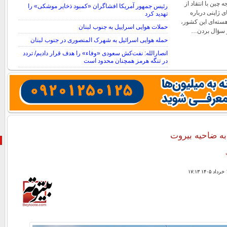
ین با انتقاد از
رئیس جمهور آمریکا افشاگران «کمبود ذخایر موشکی» را
ی ژاپنی درباره
تهدید کرد
سته‌ای این کشور،
حملات هوایی اسراییل به جنوب لبنان
یر سؤال بردن…
حمله هوایی اسرائیل به شهرک المنصوری در جنوب لبنان
انصارالله: نفت‌کش سعودی «وفاء» را هدف قرار دادیم/ تردد
در تنگه هرمز همچنان محدود است
به ضاحیه بیروت