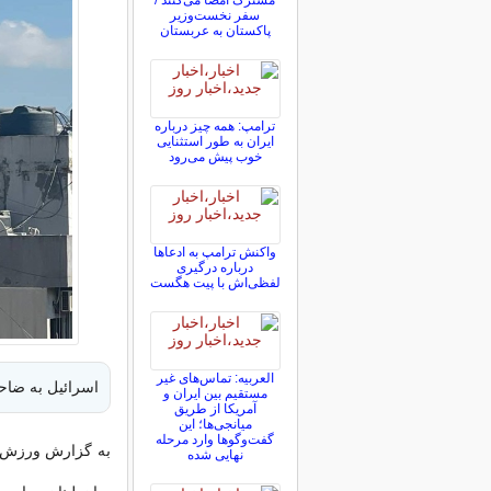
مشترک امضا می‌کنند /
سفر نخست‌وزیر
پاکستان به عربستان
ترامپ: همه چیز درباره
ایران به طور استثنایی
خوب پیش می‌رود
واکنش ترامپ به ادعاها
درباره درگیری
لفظی‌اش با پیت هگست
العربیه: تماس‌های غیر
اسرائیل به ضاح
مستقیم بین ایران و
آمریکا از طریق
میانجی‌ها؛ این
گفت‌و‌گو‌ها وارد مرحله
به گزارش ورزش س
نهایی شده