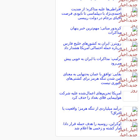
افراطی‌ها علیه مذاکره؛ از ضدیت
احمدی‌نژاد با دیپلماسی تا نابودی فرصت
احیای برجام در دولت رییسی
کریدور میانی؛ مهم‌ترین خبر پنهان
مذاکرات
رویترز: ایران به کشورهای خلیج فارس
درباره حمله احتمالی آمریکا هشدار داد
ترامپ: مذاکرات با ایران به خوبی پیش
می‌رود
بقایی: توافق با عمان به‌تنهایی به معنای
امن شدن تنگه هرمز برای کشتی‌های
عبوری نیست
آمریکا تحریم‌های اعمال‌شده علیه شرکت
هواپیمایی فلای بغداد را حذف کرد
درآمد میلیاردی از تنگه هرمز؛ واقعیت یا
اغراق؟
اوکراین، روسیه را هدف حمله قرار داد/
آمار کشته و زخمی ها اعلام شد