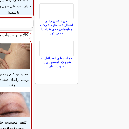
۵۰٪ تخفیف ارتودنس
دندان اقساطی بدون 
یا سفته!
آمریکا تحریم‌های
اعمال‌شده علیه شرکت
هواپیمایی فلای بغداد را
حذف کرد
کالا ها و خدمات 
حمله هوایی اسرائیل به
شهرک المنصوری در
جنوب لبنان
جدیدترین کرم رفع ت
هفته
کاهش محسوس جا
بخیه و زخم◀خرید