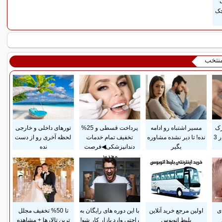
ی
چک
منتخب
رک
مسیر اشتباه رو ادامه
پرداخت قسطی و 25%
تورهای داخلی و خارجی
پوستی زایمان فقط در 3
نده! تا دیر نشده مشاوره
تخفیف تمام خدمات
لحظه آخری رو از دست
بگیر
دندانپزشکی◀فرصت
نده
محدود
ی
اولین مرجع خرید آنلاین
با این دوره های رایگان به
تا 50% تخفیف مجلل
بلیط اتوبوس
راحتی وارد بازار کار شو!
ترین تالارها + مشاهده