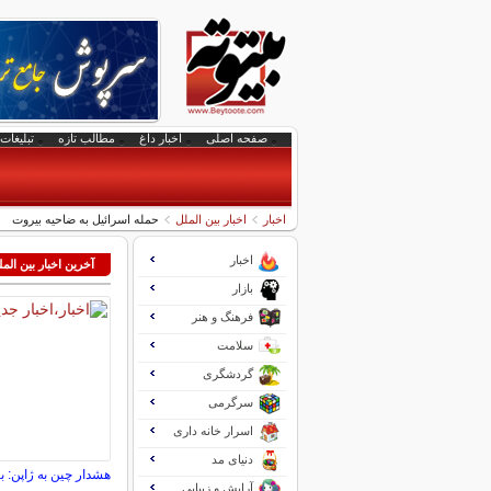
صفحه اصلی
اخبار داغ
مطالب تازه
تبلیغات 
اخبار
اخبار بین الملل
حمله اسرائیل به ضاحیه بیروت
اخبار
آخرین اخبار بین الم
بازار
فرهنگ و هنر
سلامت
گردشگری
سرگرمی
اسرار خانه داری
دنیای مد
هشدار چین به ژاپن: با
آرایش و زیبایی