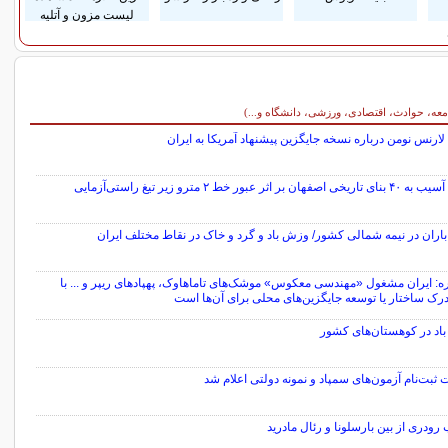
لیست مزون و آتلیه
معه، حوادث، اقتصادی، ورزشی، دانشگاه و...)
لارنس نومن درباره نسخه جایگزین پیشنهاد آمریکا به ایران
اصفهان بر اثر عبور خط ۲ مترو زیر تیغ راستی‌آزمایی
باران در نیمه شمالی کشور/ وزش باد و گرد و خاک در نقاط مختلف ایران
ه: ایران مشغول «مهندسی معکوس» موشک‌های تاماهاوک، پهپادهای ریپر و ... با
ک ساختار یا توسعه جایگزین‌های محلی برای آن‌ها است
اد در کوهستان‌های کشور
 ثبت‌نام آزمون‌های سمپاد و نمونه دولتی اعلام شد
 رودری از بین بارسلونا و رئال مادرید