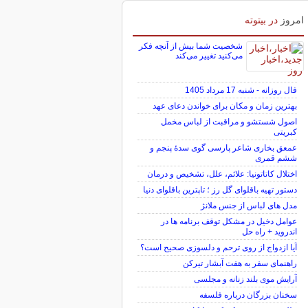
امروز
در بیتوته
شخصیت شما بیش از آنچه فکر
می‌کنید تغییر می‌کند
فال روزانه - شنبه 17 مرداد 1405
بهترین زمان و مکان برای خواندن دعای عهد
اصول شستشو و مراقبت از لباس مخمل
کبریتی
عمعق بخاری شاعر پارسی گوی سدهٔ پنجم و
ششم قمری
اختلال کاتاتونیا: علائم، علل، تشخیص و درمان
دستور تهیه باقلوای گل رز ؛ تاپترین باقلوای دنیا
مدل های لباس از جنس ملانژ
عوامل دخیل در مشکل توقف برنامه ها در
اندروید + راه حل
آیا ازدواج از روی ترحم و دلسوزی صحیح است؟
راهنمای سفر به هفت آبشار تیرکن
آرایش موی بلند زنانه و مجلسی
سخنان بزرگان درباره فلسفه