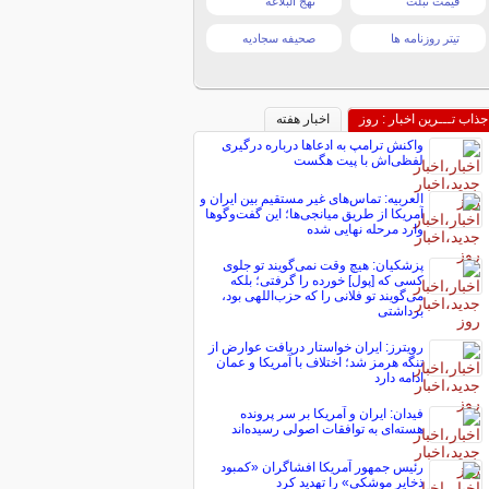
قیمت تبلت
نهج البلاغه
تیتر روزنامه ها
صحیفه سجادیه
جذاب تـــرین اخبار : روز
اخبار هفته
واکنش ترامپ به ادعاها درباره درگیری
لفظی‌اش با پیت هگست
العربیه: تماس‌های غیر مستقیم بین ایران و
آمریکا از طریق میانجی‌ها؛ این گفت‌و‌گو‌ها
وارد مرحله نهایی شده
پزشکیان: هیچ وقت نمی‌گویند تو جلوی
کسی که [پول] خورده را گرفتی؛ بلکه
می‌گویند تو فلانی را که حزب‌اللهی بود،
برداشتی
رویترز: ایران خواستار دریافت عوارض از
تنگه هرمز شد؛ اختلاف با آمریکا و عمان
ادامه دارد
فیدان: ایران و آمریکا بر سر پرونده
هسته‌ای به توافقات اصولی رسیده‌اند
رئیس جمهور آمریکا افشاگران «کمبود
ذخایر موشکی» را تهدید کرد