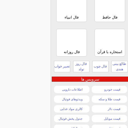
فال حافظ
فال انبیاء
استخاره با قرآن
فال روزانه
طالع بینی
فال روز
فال چوب
تعبیر خواب
هندی
تولد
سرویس ها
قیمت خودرو
اطلاعات دارویی
قیمت طلا و سکه
ویدئوهای فوتبال
قیمت دلار
کالری مواد غذایی
قیمت موبایل
جدول پخش فوتبال