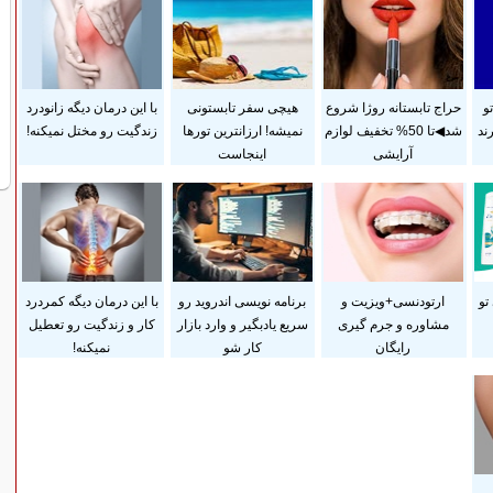
و
حراج تابستانه روژا شروع
هیچی سفر تابستونی
با این درمان دیگه زانودرد
ند
شد◀تا 50% تخفیف لوازم
نمیشه! ارزانترین تورها
زندگیت رو مختل نمیکنه!
آرایشی
اینجاست
تو
ارتودنسی+ویزیت و
برنامه نویسی اندروید رو
با این درمان دیگه کمردرد
مشاوره و جرم گیری
سریع یادبگیر و وارد بازار
کار و زندگیت رو تعطیل
رایگان
کار شو
نمیکنه!