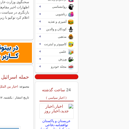
سخنگوی وزارت خارجه چ
روانشناسی
اظهارات اخیر مقام‌ها
بازنگری در سیاست ه
زناشویی
اعلام کرد توکیو با ز
آشپزی و تغذیه
کودکان و والدین
مذهبی
کامپیوتر و اینترنت
علمی
ورزش
مجله خودرو
حمله اسرائیل 
اخبار بین الملل
مجموعه:
24
ساعت گذشته
( اخبار سیاسی )
تاریخ انتشار : یکشنبه, ۱۷ خرداد ۱۴۰۵ ۱۷:۱۳
عربستان و پاکستان
توافقنامه دفاعی