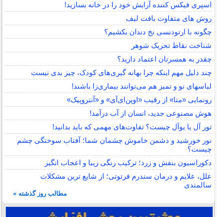
اسپری فیکس کننده آرایش خود را در خانه بسازید!
روش های متفاوت بافت لیف
چگونه با ارتودنسی نخ دندان بکشیم؟
شناخت نقاط تحریک شوهر
چقدر به همسرتان اعتماد دارید؟
چند دلیل مهم اینکه چرا بهانه گیری‌های کودک، چیز بدی نیست
لباس‎های نو و تمیز هم می‌توانند بیماری‌زا باشند!
رونمایی «متا» از رقیب «اوپن‌ای‌آی» و «آنتروپیک»
هوش مصنوعی جدید، انسان از آب درآمد!
تور آل یا یوآل چیست؟ تفاوت‌های مهمی که باید بدانید!
نور خورشید و دشمن خاموش چشمان شما؛ آفتاب سوختگی چشم
چیست؟
دکوراسیون بنفش و زرد؛ ترکیب رنگی زیبا و اعجاب انگیز
علل، علایم و درمان سندرم فرتوتی؛ از شایع ترین مشکلات
سالمندی
مطالب روز گذشته »