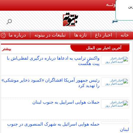
بـیتوتــه
ین
منو
خانه
اخبار داغ
تازه ها
تبلیغات در بیتوته
درباره ما
ت
آخرین اخبار بین الملل
بیشتر »
واکنش ترامپ به ادعاها درباره درگیری لفظی‌اش با
پیت هگست
رئیس جمهور آمریکا افشاگران «کمبود ذخایر موشکی»
را تهدید کرد
حملات هوایی اسراییل به جنوب لبنان
حمله هوایی اسرائیل به شهرک المنصوری در جنوب
لبنان