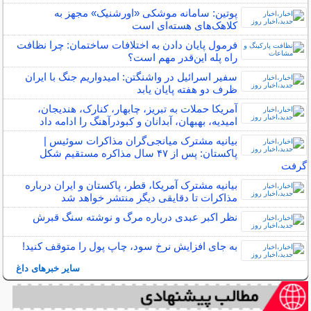
پوتین: سامانه موشکی «اورشنیک» مجهز به
کلاهک‌های هسته‌ای است
فرمول پایان دادن به اختلافات ساختمان: چرا نظافت
راه پله این‌قدر مهم است؟
سفیر اسرائیل در واشنگتن: امیدواریم جنگ با ایران
ظرف دو هفته پایان یابد
آمریکا حملات به تبریز، چابهار، کنارک، هندیجان،
امیدیه، بهبهان، آبدانان و کبودرآهنگ را ادامه داد
بیانیه مشترک میانجی‌گران مذاکرات سوئیس |
پاکستان: پس از ۴۷ سال مذاکره مستقیم شکل
گرفت
بیانیه مشترک آمریکا، قطر، پاکستان و ایران درباره
مذاکرات تا دقایقی دیگر منتشر خواهد شد
نظر اکبر عبدی درباره مرگ و نوشته‌ سنگ قبرش
به جای افزایش نرخ سود، چاپ پول را متوقف کنید!
سایر خبرهای داغ