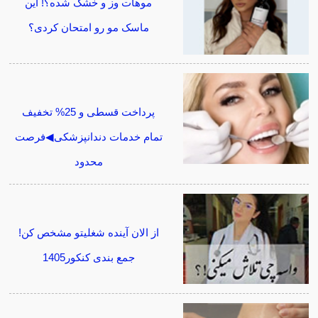
موهات وز و خشک شده؟! این
ماسک مو رو امتحان کردی؟
پرداخت قسطی و 25% تخفیف
تمام خدمات دندانپزشکی◀فرصت
محدود
از الان آینده شغلیتو مشخص کن!
جمع بندی کنکور1405