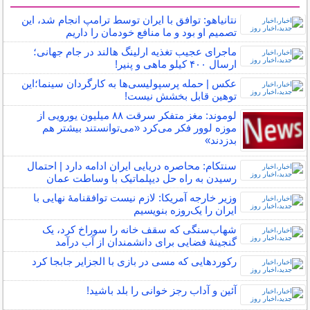
سایر خبرهای داغ
نتانیاهو: توافق با ایران توسط ترامپ انجام شد، این
تصمیم او بود و ما منافع خودمان را داریم
ماجرای عجیب تغذیه ارلینگ هالند در جام جهانی؛
ارسال ۴۰۰ کیلو ماهی و پنیر!
عکس | حمله پرسپولیسی‌ها به کارگردان سینما؛این
توهین قابل بخشش نیست!
لوموند: مغز متفکر سرقت ۸۸ میلیون یورویی از
موزه لوور فکر می‌کرد «می‌توانستند بیشتر هم
بدزدند»
سنتکام: محاصره دریایی ایران ادامه دارد | احتمال
رسیدن به راه حل دیپلماتیک با وساطت عمان
وزیر خارجه آمریکا: لازم نیست توافقنامهٔ نهایی با
ایران را یک‌روزه بنویسیم
شهاب‌سنگی که سقف خانه را سوراخ کرد، یک
گنجینۀ فضایی برای دانشمندان از آب درآمد
رکوردهایی که مسی در بازی با الجزایر جابجا کرد
آئین و آداب رجز خوانی را بلد باشید!