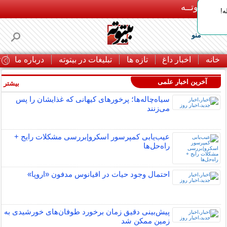
بـیتوتــه
ه!
منو
خانه
اخبار داغ
تازه ها
تبلیغات در بیتوته
درباره ما
ت
آخرین اخبار علمی
بیشتر »
سیاه‌چاله‌ها؛ پرخورهای کیهانی که غذایشان را پس
می‌زنند
عیب‌یابی کمپرسور اسکرو|بررسی مشکلات رایج +
راه‌حل‌ها
احتمال وجود حیات در اقیانوس مدفون «اروپا»
پیش‌بینی دقیق زمان برخورد طوفان‌های خورشیدی به
زمین ممکن شد