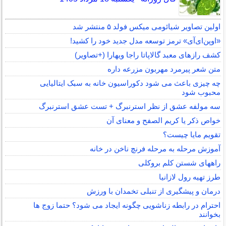
اولین تصاویر شیائومی میکس فولد ۵ منتشر شد
«اوپن‌ای‌آی» ترمز توسعه مدل جدید خود را کشید!
کشف رازهای معبد گالاپاتا راجا ویهارا (+تصاویر)
متن شعر پیرمرد مهربون مزرعه داره
چه چیزی باعث می شود دکوراسیون خانه به سبک ایتالیایی
محبوب شود
سه مولفه عشق از نظر استرنبرگ + تست عشق استرنبرگ
خواص ذکر یا کریم الصفح و معنای آن
تقویم مایا چیست؟
آموزش مرحله به مرحله فرنچ ناخن در خانه
راههای شستن کلم بروکلی
طرز تهیه رول لازانیا
درمان و پیشگیری از تنبلی تخمدان با ورزش
احترام در رابطه زناشویی چگونه ایجاد می شود؟ حتما زوج ها
بخوانند