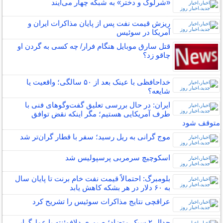
«شرلوک و دختر» به شبکه چهار می‌آیند
ریزش قیمت نفت پس از پایان مذاکرات ایران و
آمریکا در سوئیس
قتل سارق موبایل هنگام فرار/ چه کسی به گردن او
چاقو زد؟
خداحافظی با عینک بعد از ۵۰ سالگی؛ واقعیت یا
شایعه؟
ایران: در حال بررسی تعلیق گفت‌و‌گو‌های فنی با
طرف آمریکایی هستیم؛ مگر اینکه نقض توافق
متوقف شود
موج گرانی به ریل رسید؛ سفر با قطار گران‌تر شد
اسکوچیچ سرمربی پرسپولیس شد
بلومبرگ: احتمالاً قیمت نفت خام برنت تا پایان سال
به ۶۰ دلار در هر بشکه کاهش یابد
عراقچی نتایج مذاکرات سوئیس را تشریح کرد
جدال ۲ سبک متضاد؛ صبوری دلافوئنته یا عمل‌گرایی