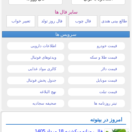
سایر فال ها
طالع بینی هندی
فال چوب
فال روز تولد
تعبیر خواب
سرویس ها
قیمت خودرو
اطلاعات دارویی
قیمت طلا و سکه
ویدئوهای فوتبال
قیمت دلار
کالری مواد غذایی
قیمت موبایل
جدول پخش فوتبال
قیمت تبلت
نهج البلاغه
تیتر روزنامه ها
صحیفه سجادیه
امروز در بیتوته
فال روزانه - یکشنبه 18 مرداد 1405