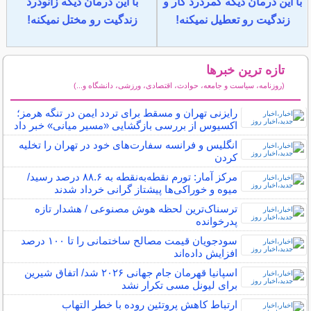
با این درمان دیگه کمردرد کار و
با این درمان دیگه زانودرد
زندگیت رو تعطیل نمیکنه!
زندگیت رو مختل نمیکنه!
تازه ترین خبرها
(روزنامه، سیاست و جامعه، حوادث، اقتصادی، ورزشی، دانشگاه و...)
سایر خبرهای داغ
رایزنی تهران و مسقط برای تردد ایمن در تنگه هرمز؛
اکسیوس از بررسی بازگشایی «مسیر میانی» خبر داد
انگلیس و فرانسه سفارت‌های خود در تهران را تخلیه
کردن
مرکز آمار: تورم نقطه‌به‌نقطه به ۸۸.۶ درصد رسید/
میوه و خوراکی‌ها پیشتاز گرانی خرداد شدند
ترسناک‌ترین لحظه هوش مصنوعی / هشدار تازه
پدرخوانده
سودجویان قیمت مصالح ساختمانی را تا ۱۰۰ درصد
افزایش داده‌اند
اسپانیا قهرمان جام جهانی ۲۰۲۶ شد/ اتفاق شیرین
برای لیونل مسی تکرار نشد
ارتباط کاهش پروتئین روده با خطر التهاب