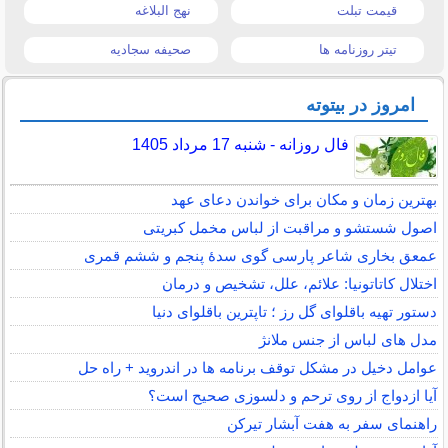
قیمت تبلت
نهج البلاغه
تیتر روزنامه ها
صحیفه سجادیه
امروز در بیتوته
فال روزانه - شنبه 17 مرداد 1405
بهترین زمان و مکان برای خواندن دعای عهد
اصول شستشو و مراقبت از لباس مخمل کبریتی
عمعق بخاری شاعر پارسی گوی سدهٔ پنجم و ششم قمری
اختلال کاتاتونیا: علائم، علل، تشخیص و درمان
دستور تهیه باقلوای گل رز ؛ تاپترین باقلوای دنیا
مدل های لباس از جنس ملانژ
عوامل دخیل در مشکل توقف برنامه ها در اندروید + راه حل
آیا ازدواج از روی ترحم و دلسوزی صحیح است؟
راهنمای سفر به هفت آبشار تیرکن