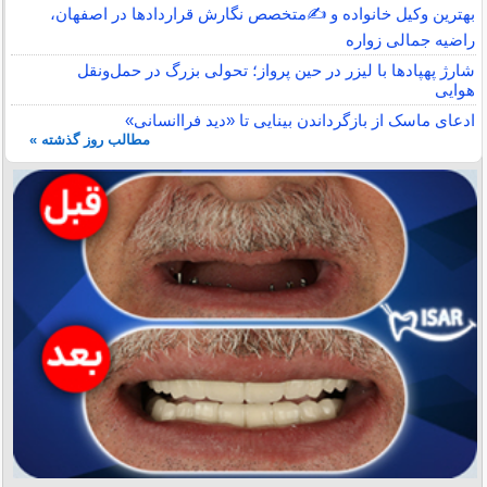
بهترین وکیل خانواده و ✍️متخصص نگارش قراردادها در اصفهان،
راضیه جمالی زواره
شارژ پهپادها با لیزر در حین پرواز؛ تحولی بزرگ در حمل‌ونقل
هوایی
ادعای ماسک از بازگرداندن بینایی تا «دید فراانسانی»
مطالب روز گذشته »