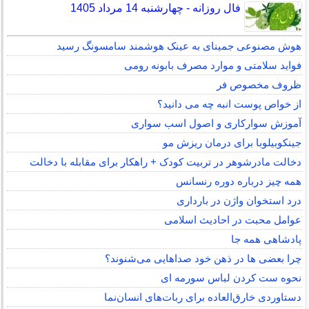
فال روزانه - چهارشنبه 14 مرداد 1405
هوش مصنوعی جمینای به عینک هوشمند سامسونگ رسید
فواید سلامتی و موارد مصرف بابونه رومی
ظروف مخصوص فر
از خواص پوست انبه چه می دانید؟
آموزش سوارکاری و اصول اسب سواری
جینکوبیلوبا برای درمان ریزش مو
دخالت مادرشوهر در تربیت کودک + راهکار برای مقابله با دخالت
همه چیز درباره دوره رنسانس
درد استخوان واژن در بارداری
عوامل محبت در احادیث اسلامى
پادشاهی همه جا
چرا بعضی ها در ذهن خود صداهایی می‌شنوند؟
نحوه ست کردن لباس سورمه ای
دستاوردی خارق‌العاده برای ربات‌های انسان‌نما