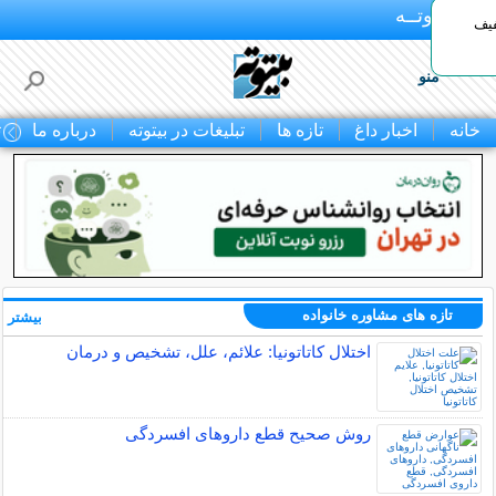
بـیتوتــه
د◀تا 50% تخفیف
منو
خانه
اخبار داغ
تازه ها
تبلیغات در بیتوته
درباره ما
ت
تازه های مشاوره خانواده
بیشتر »
اختلال کاتاتونیا: علائم، علل، تشخیص و درمان
روش صحیح قطع داروهای افسردگی