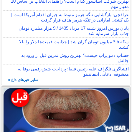
بهترین شرکت آسانسور کدام است؟ راهنمای انتخاب بر اساس 10
معیار مهم
عراقچی: بازگشایی تنگه هرمز منوط به جبران اقدام آمریکا است |
یک کشتی اماراتی در تنگه هرمز هدف قرار گرفت
پایان بورس امروز شنبه 17 مرداد 1405 / 9 هزار میلیارد تومان
جذب بازار سرمایه شد
سکه ۴.۵ میلیون تومان گران شد | جذابیت قیمت‌ها دلار را بالا
کشید
حساب دمو پراپ چیست؟ بهترین روش تمرین قبل از ورود به
چالش
افشاگری تلگراف علیه رئیس فیفا؛ پرداخت شش‌رقمی یوفا به
معشوقه ادعایی اینفانتینو
سایر خبرهای داغ »