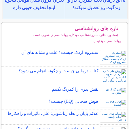
با این درمان دیگه کمردرد کار و
نگران گرون شدن موبایل نباش!
زندگیت رو تعطیل نمیکنه!
اینجا تخفیف خوبی داره
تازه های روانشناسی
(مشاوره خانواده، روانشناسی کودکان، روانشناسی زناشویی، تست
روانشناسی،موفقیت)
سایر مطالب روانشناسی
سندروم اردک چیست؟ علت و نشانه های آن
کتاب درمانی چیست و چگونه انجام می شود؟
نقش پدری را کمرنگ نکنیم
هوش هیجانی (EQ) چیست؟
علائم پایان رابطه زناشویی: علل، تاثیرات و راهکارها
مدل دست دادن تان در موردتان چه می گوید؟