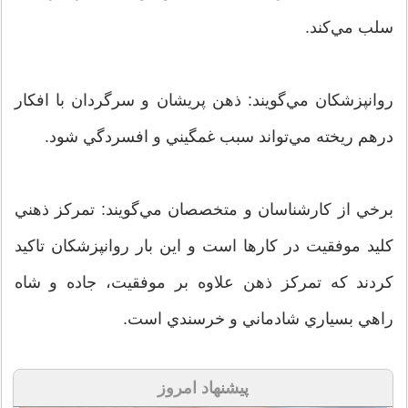
سلب مي‌كند.
روانپزشكان مي‌گويند: ذهن پريشان و سرگردان با افكار
درهم ريخته مي‌تواند سبب غمگيني و افسردگي شود.
برخي از كارشناسان و متخصصان مي‌گويند: تمركز ذهني
كليد موفقيت در كارها است و اين بار روانپزشكان تاكيد
كردند كه تمركز ذهن علاوه بر موفقيت، جاده و شاه
راهي بسياري شادماني و خرسندي است.
پیشنهاد امروز