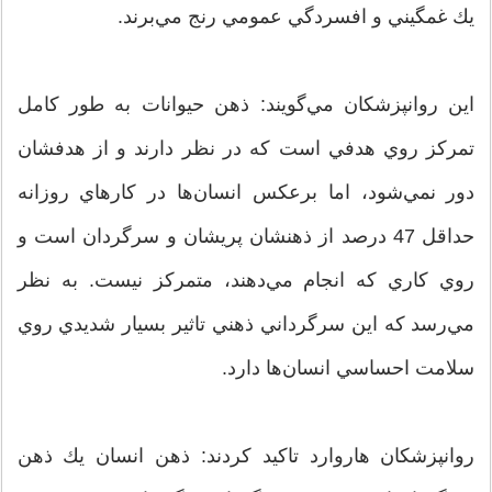
يك غمگيني و افسردگي عمومي رنج مي‌برند.
اين روانپزشكان مي‌گويند: ذهن حيوانات به طور كامل
تمركز روي هدفي است كه در نظر دارند و از هدفشان
دور نمي‌شود، اما برعكس انسان‌ها در كارهاي روزانه
حداقل 47 درصد از ذهنشان پريشان و سرگردان است و
روي كاري كه انجام مي‌دهند، متمركز نيست. به نظر
مي‌رسد كه اين سرگرداني ذهني تاثير بسيار شديدي روي
سلامت احساسي انسان‌ها دارد.
روانپزشكان هاروارد تاكيد كردند: ذهن انسان يك ذهن