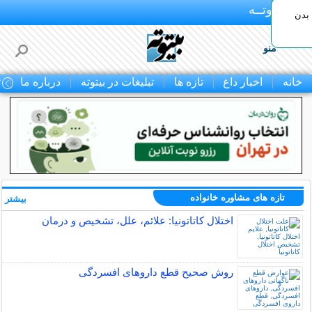
بـیتوتــه
بدن
منو
خانه
اخبار داغ
تازه ها
تبلیغات در بیتوته
درباره ما
ت
تازه های مشاوره خانواده
بیشتر »
اختلال کاتاتونیا: علائم، علل، تشخیص و درمان
روش صحیح قطع داروهای افسردگی