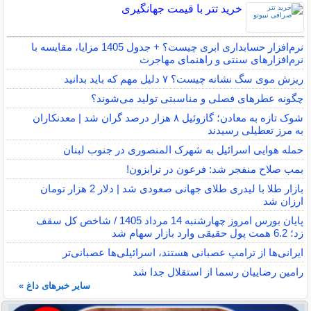
خرید تتر با قیمت جهانگیری
نرم‌افزار حسابداری ابری چیست؟ + جدول 1405 مزایا، مقایسه با
نرم‌افزارهای سنتی و راهنمای مهاجرت
ریزش موی سگ نشانه چیست؟ ۷ دلیل مهم که باید بدانید
چگونه عطرهای فصلی و مناسبتی تولید می‌شوند؟
شوک تازه به معادن؛ گازوئیل ۸ هزار درصد گران شد | معدنکاران
به مرز تعطیلی رسیدند
حمله هوایی اسرائیل به شهرک المنصوری در جنوب لبنان
بمب صلاح منفجر شد: فرعون در ترابزون!
بازار طلا با لیدری طلای جهانی صعودی شد | دلار 2 هزار تومان
ارزان شد
پایان بورس امروز چهارشنبه 14 مرداد 1405 / شاخص کل سقف
زد؛ 6.2 همت پول حقیقی وارد بازار سهام شد
ایرانی‌ها از ترامپ عصبانی هستند، اسرائیلی‌ها عصبانی‌تر
رامین رضاییان رسما از استقلال جدا شد
سایر خبرهای داغ »