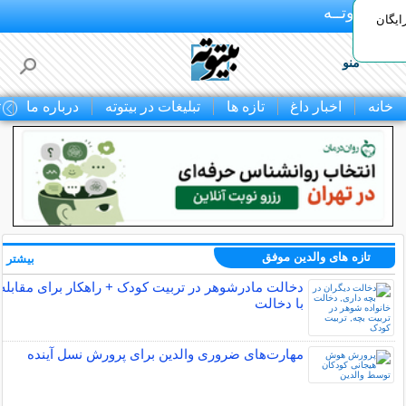
بـیتوتــه
ایگان
منو
خانه
اخبار داغ
تازه ها
تبلیغات در بیتوته
درباره ما
ت
تازه های والدین موفق
بیشتر »
دخالت مادرشوهر در تربیت کودک + راهکار برای مقابله
با دخالت
مهارت‌های ضروری والدین برای پرورش نسل آینده